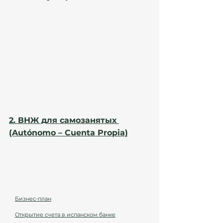
Подходит, если ваш родственник — 
работодатель и готов официально нанять вас. 
Процесс получения: 
✔ Работодатель запрашивает разрешение на 
работу в Oficina de Extranjería. 
✔ Документы передаются в консульство вашей 
страны. 
✔ После одобрения визы вы въезжаете в 
Испанию и оформляете TIE (карточку 
резидента).
2. ВНЖ для самозанятых 
(Autónomo – Cuenta Propia)
Если родственник не может оформить вас в 
штат, можно открыть 
самозанятость
 (autónomo) 
и сотрудничать на договорной основе. 
Требования: 
✔ 
Бизнес-план
 и подтверждение финансовой 
состоятельности. 
✔ 
Открытие счета в испанском банке
. 
✔ Подтверждение легальности доходов.