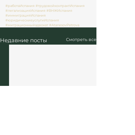
#работаИспания
#трудовойконтрактИспания
#легализацияИспания
#ВНЖИспания
#иммиграцияИспания
#юридическиеуслугиИспания
#миграционныйадвокат
#AtanesovPetrova
Смотреть все
Недавние посты