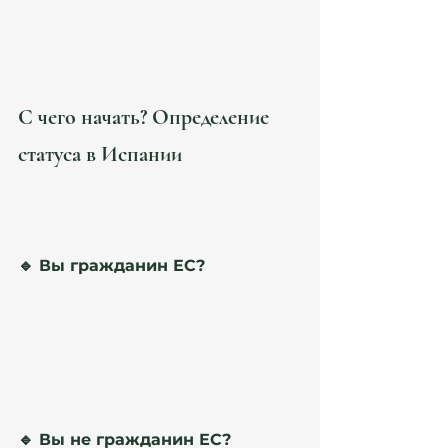
иностранцев в Испании остается строгим и 
регламентированным законом. Давайте 
разберемся, какие требования нужно 
соблюдать, чтобы избежать отказа в получении 
рабочей визы. 
С чего начать? Определение 
статуса в Испании
Прежде чем подписывать трудовой контракт, 
важно определить 
ваш статус пребывания
 и 
возможные пути легализации.
🔹 Вы гражданин ЕС? 
Если у вас паспорт страны Евросоюза, вы 
не 
нуждаетесь в рабочей визе
 и можете работать 
в Испании без ограничений. Однако 
оформление трудового контракта с 
родственником может потребовать 
дополнительного подтверждения реальности 
трудовых отношений.
🔹 Вы не гражданин ЕС? 