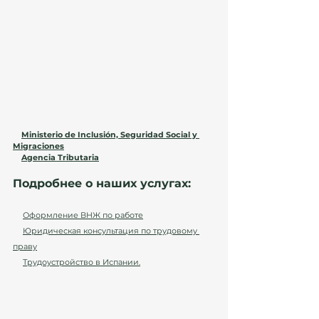
родственником в Испании – 
реально
, но 
требует строгого соблюдения законодательства. 
Если у вас есть вопросы или нужна 
консультация по вашему случаю – 
юристы 
Atanesov Petrova помогут выбрать лучший 
путь легализации
!
📌 
Обратите внимание:
 миграционная 
политика Испании может изменяться. Следите 
за обновлениями на официальных сайтах: 
➡ 
Ministerio de Inclusión, Seguridad Social y 
Migraciones
➡ 
Agencia Tributaria
Подробнее о наших услугах: 
🔹 
Оформление ВНЖ по работе
🔹 
Юридическая консультация по трудовому 
праву
. 
🔹 
Трудоустройство в Испании.
📞 
Запишитесь на консультацию прямо 
сейчас и получите персональный план 
легализации!