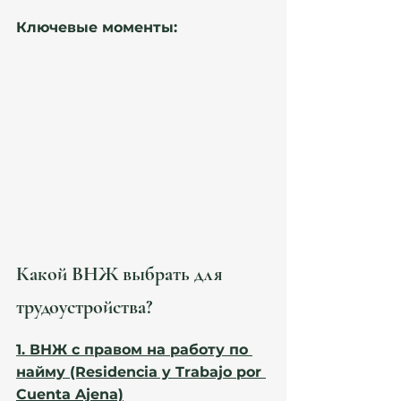
Ключевые моменты:
Работодатель должен доказать, что 
вакансия реальная. 
Зарплата должна соответствовать 
минимальным требованиям.
 В 2026 году 
минимальная заработная плата (SMI) в 
Испании составляет 
1381 € в месяц
. 
Контракт должен быть зарегистрирован 
в органах соцстраха (Seguridad Social). 
Работодатель должен соответствовать 
требованиям.
 Например, если это 
индивидуальный предприниматель 
(autónomo), его бизнес должен быть 
рентабельным.
Какой ВНЖ выбрать для 
трудоустройства?
1. ВНЖ с правом на работу по 
найму (Residencia y Trabajo por 
Cuenta Ajena)