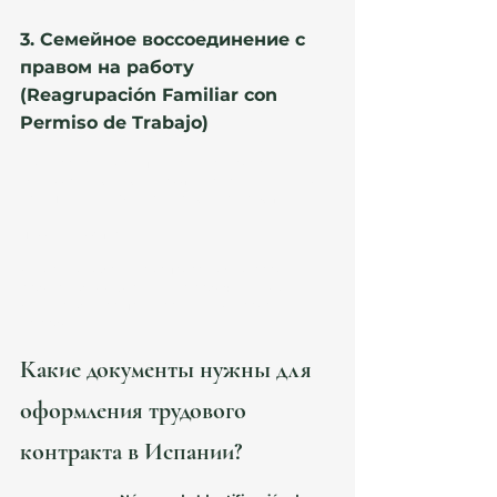
3. Семейное воссоединение с 
правом на работу 
(Reagrupación Familiar con 
Permiso de Trabajo) 
Этот вариант доступен, если ваш родственник 
уже 
легально проживает в Испании
 и у него 
есть 
ПМЖ или ВНЖ с правом на работу
. 
Преимущества: 
✔ После одобрения запроса можно сразу 
работать без оформления рабочей визы. 
✔ Не требуется предварительное разрешение 
на работу. 
Какие документы нужны для 
оформления трудового 
контракта в Испании?