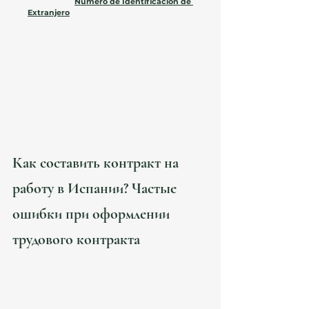
Копия NIE (
Número de Identificación de 
Extranjero
). 
Загранпаспорт с действующей визой. 
Договор аренды или регистрация по 
месту жительства (empadronamiento). 
Трудовой контракт, подписанный 
работодателем. 
Регистрация в системе соцстраха 
Испании.
💼 
Важно!
 Все документы должны быть 
переведены на испанский язык и заверены у 
нотариуса.
Как составить контракт на 
работу в Испании? Частые 
ошибки при оформлении 
трудового контракта 
❌ 
Работодатель не соответствует 
требованиям.
 Если ваш родственник – частный 
предприниматель, но его бизнес нерентабелен, 
получить разрешение будет сложно. 