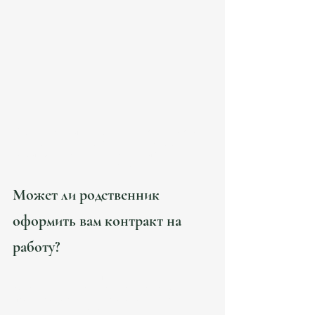
Оформление трудового контракта с 
родственником в Испании – 
юридическая консультация Atanesov 
Petrova
Может ли родственник 
оформить вам контракт на 
работу?
Законодательство Испании не запрещает 
родственникам нанимать друг друга, но 
процесс оформления такого контракта имеет 
юридические нюансы
. 