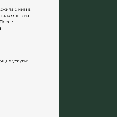
ожила с ним в 
чила отказ из-
После 
 
ющие услуги: