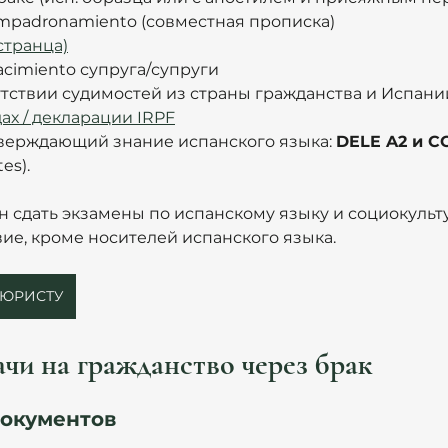
 empadronamiento (совместная прописка)
странца)
nacimiento супруга/супруги
утствии судимостей из страны гражданства и Испани
ах / декларации IRPF
верждающий знание испанского языка: 
DELE A2 и C
es).
н сдать экзамены по испанскому языку и социокульт
ие, кроме носителей испанского языка. 
 ЮРИСТУ
чи на гражданство через брак
документов