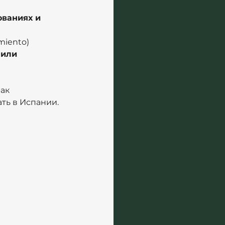
ованиях и 
miento)
или 
ак 
ть в Испании. 