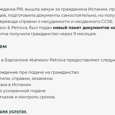
ражданка РФ, вышла замуж за гражданина Испании, пр
ев, подготовила документы самостоятельно, но полу
еревода справки о несудимости и несданного CCSE. 
ov & Petrova, был подан 
новый пакет документов на
ентка получила гражданство через 9 месяцев.
аем
 в Барселоне Atanesov Petrova предоставляют следу
ождение при подаче на гражданство
тили, справки, экзамены
ака в Испании
о ускоренной подаче
казов и контроль сроков. 
ших услугах