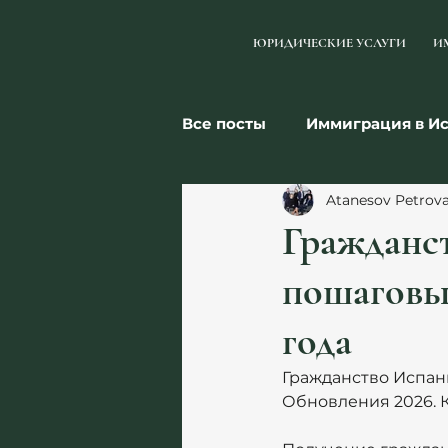
ЮРИДИЧЕСКИЕ УСЛУГИ
И
Все посты
Иммиграция в И
Atanesov Petrov
Налоги
Бизнес
Се
Гражданст
пошаговый
года
Гражданство Испани
Обновления 2026. К