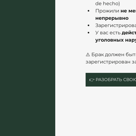
de hecho)
Прожили 
не ме
непрерывно
Зарегистрирова
У вас есть 
дейс
уголовных нар
⚠️ Брак должен быть
зарегистрирован за
👉 РАЗОБРАТЬ СВ