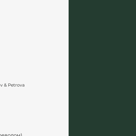
v & Petrova
реводом)