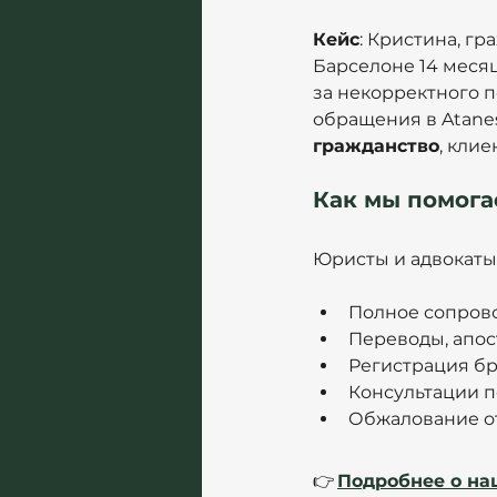
Кейс
: Кристина, г
Барселоне 14 месяц
за некорректного п
обращения в Atanes
гражданство
, кли
Как мы помог
Юристы и адвокаты
Полное сопров
Переводы, апос
Регистрация бр
Консультации п
Обжалование от
👉 
Подробнее о на