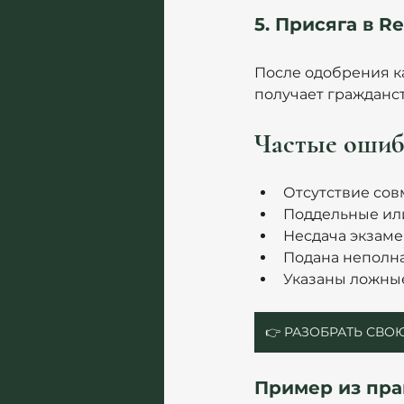
5. Присяга в Reg
После одобрения ка
получает гражданст
Частые ошибк
Отсутствие сов
Поддельные ил
Несдача экзам
Подана неполна
Указаны ложные
👉 РАЗОБРАТЬ СВ
Пример из прак