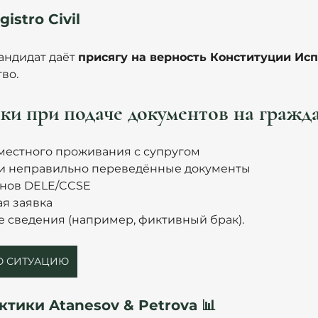
istro Civil
ндидат даёт 
присягу на верность Конституции Ис
во.
и при подаче документов на гражд
местного проживания с супругом
и неправильно переведённые документы
енов DELE/CCSE
я заявка
 сведения (например, фиктивный брак).
ОЮ СИТУАЦИЮ
тики Atanesov & Petrova 📊 