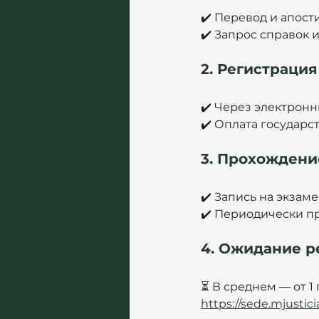
✔️ Перевод и апост
✔️ Запрос справок и
2. Регистрация
✔️ Через электронный
✔️ Оплата государс
3. Прохождени
✔️ Запись на экзам
✔️ Периодически пр
4. Ожидание 
⏳ В среднем — от 1 
https://sede.mjustici