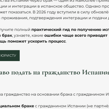
ства Испании через брак — один из наиболее прямы
ции и интеграции в испанское общество. Однако про
ожет показаться. В 2026 году вступили в силу обновл
 проживания, подтверждения интеграции и подачи 
олучите полный 
практический гид по получению исп
з брак
, узнаете, какие 
ошибки чаще всего приводят 
щь поможет ускорить процесс
.
С ЮРИСТУ
аво подать на гражданство Испании 
а гражданство на основании брака с гражданином И
циальном браке
 с гражданином Испании (не партнёр