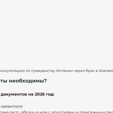
онсультацию по гражданству Испании через брак в Ataneso
нты необходимы?
документов на 2026 год:
-заявителя
раке (исп. образца или с апостилем и присяжным пе