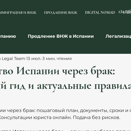
+34 93
ММИГРАЦИЯ И ВНЖ
ПРОДЛЕНИЕ ВНЖ
DIGITAL NOMAD
О К
спанию
Продление ВНЖ в Испании
Легализа
a Legal Team
13 июл.
3 мин. чтения
мья
Недвижимость
Право и договоры
Раб
во Испании через брак:
 гид и актуальные правила
и через брак: пошаговый план, документы, сроки и 
онсультации юриста онлайн. Подача без рисков.