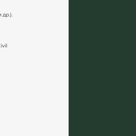
др.).
vil 