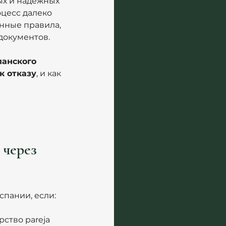
х и надёжных 
цесс далеко 
ённые правила, 
документов.
анского 
к отказу
, и как 
через 
спании, если:
ство pareja 