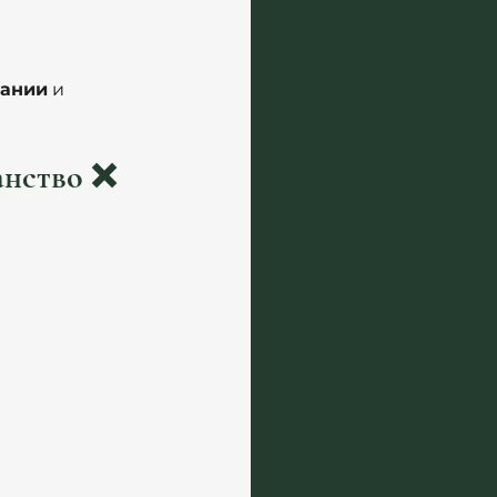
пании
 и 
анство ❌