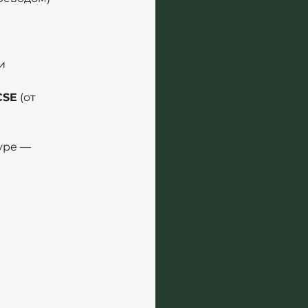
и
CSE
 (от 
уре — 