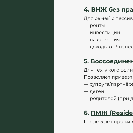
4. 
ВНЖ без прав
Для семей с пасси
— ренты
— инвестиции
— накопления
— доходы от бизнес
5. Воссоединен
Для тех, у кого од
Позволяет привезт
— супруга/партнёр
— детей
— родителей (при д
6. 
ПМЖ (Residen
После 5 лет прожив