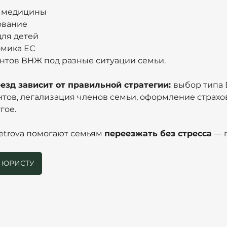
ь медицины
ование
для детей
омика ЕС
нтов ВНЖ под разные ситуации семьи.
зд зависит от правильной стратегии: 
выбор типа 
тов, легализация членов семьи, оформление страхов
гое.
etrova помогают семьям 
переезжать без стресса
 — 
С ЮРИСТУ