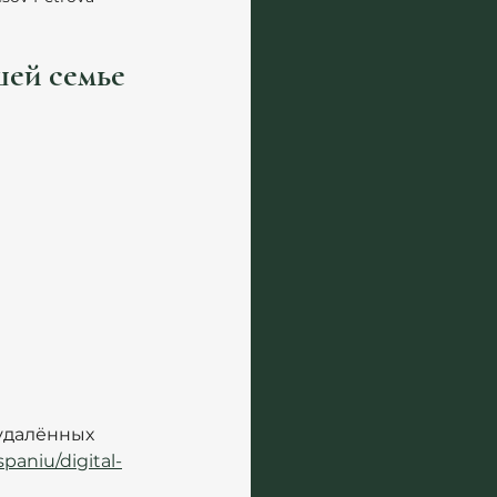
шей семье
удалённых 
paniu/digital-