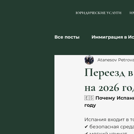
ЮРИДИЧЕСКИЕ УСЛУГИ
И
Все посты
Иммиграция в И
Atanesov Petrov
Налоги
Бизнес
Се
Переезд в
на 2026 го
🇪🇸
 Почему Испан
году
Испания входит в т
✔ безопасная сред
✔ мягкий климат