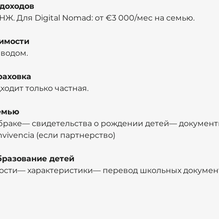
доходов
НЖ. Для Digital Nomad: от €3 000/мес на семью.
димости
еводом.
раховка
одит только частная.
емью
 браке— свидетельства о рождении детей— документ
nvivencia (если партнерство)
бразование детей
ости— характеристики— перевод школьных докумен