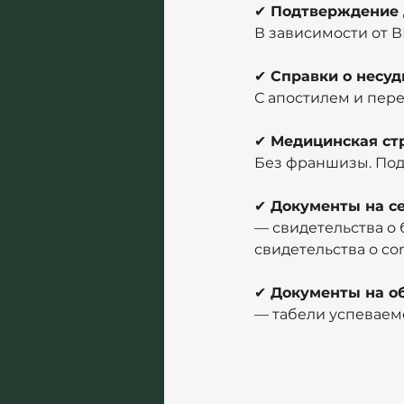
✔
 Подтверждение 
В зависимости от В
✔
 Справки о несу
С апостилем и пер
✔
 Медицинская ст
Без франшизы. Подх
✔
 Документы на с
— свидетельства о
свидетельства о co
✔
 Документы на о
— табели успеваем