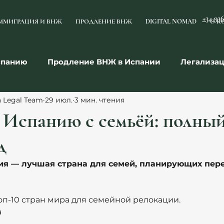
+34 93
ММИГРАЦИЯ И ВНЖ
ПРОДЛЕНИЕ ВНЖ
DIGITAL NOMAD
О К
спанию
Продление ВНЖ в Испании
Легализа
a Legal Team
29 июл.
3 мин. чтения
мья
Недвижимость
Право и договоры
Раб
 Испанию с семьёй: полны
д
ия — лучшая страна для семей, планирующих перее
оп-10 стран мира для семейной релокации.
а