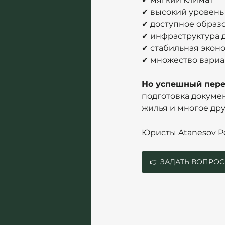
✔ высокий уровен
✔ доступное образ
✔ инфраструктура 
✔ стабильная экон
✔ множество вариа
Но успешный перее
подготовка докумен
жилья и многое дру
Юристы Atanesov P
👉 ЗАДАТЬ ВОПРО