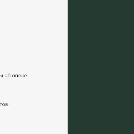
ы об опеке— 
тов