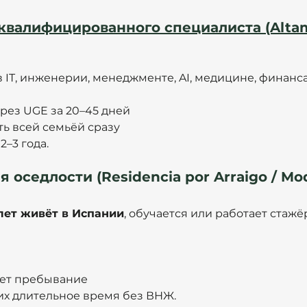
валифицированного специалиста (Alta
 IT, инженерии, менеджменте, AI, медицине, финанса
рез UGE за 20–45 дней
ь всей семьёй сразу
–3 года.
 оседлости (Residencia por Arraigo / Mod
лет живёт в Испании
, обучается или работает стажё
ает пребывание
х длительное время без ВНЖ.