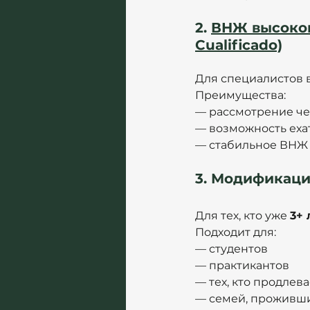
2. 
ВНЖ высокок
Cualificado)
Для специалистов в
Преимущества:
— рассмотрение че
— возможность ехат
— стабильное ВНЖ 2
3. Модификация
Для тех, кто уже 
3+ 
Подходит для:
— студентов
— практикантов
— тех, кто продлев
— семей, проживши