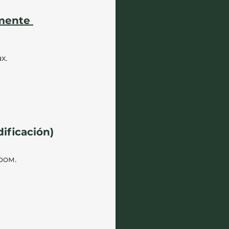
mente 
х.
ificación)
ром.