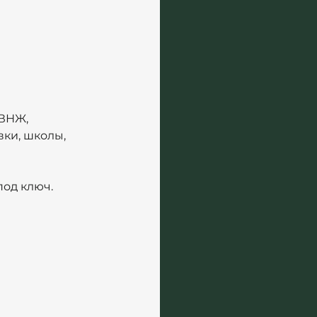
ВНЖ, 
ки, школы, 
под ключ.