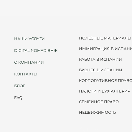
ые основания. Например, переход с учебного на рабо
 это для вашей ситуации, запишитесь на консультаци
ПОЛЕЗНЫЕ МАТЕРИАЛЫ
НАШИ УСЛУГИ
ИММИГРАЦИЯ В ИСПАН
DIGITAL NOMAD ВНЖ
РАБОТА В ИСПАНИИ
О КОМПАНИИ
БИЗНЕС В ИСПАНИИ
КОНТАКТЫ
КОРПОРАТИВНОЕ ПРАВ
БЛОГ
НАЛОГИ И БУХГАЛТЕРИЯ
FAQ
СЕМЕЙНОЕ ПРАВО
НЕДВИЖИМОСТЬ
Поиск...