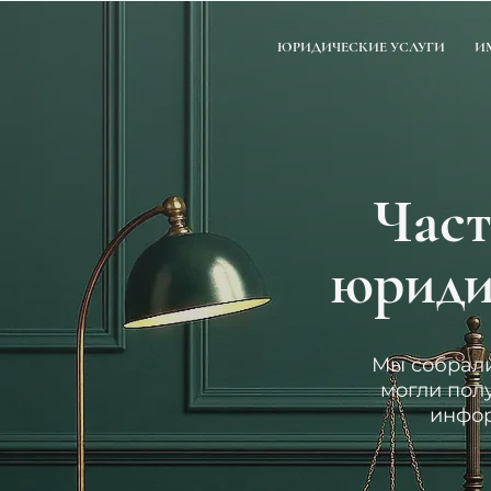
ЮРИДИЧЕСКИЕ УСЛУГИ
И
Част
юриди
Мы собрали
могли пол
инфор