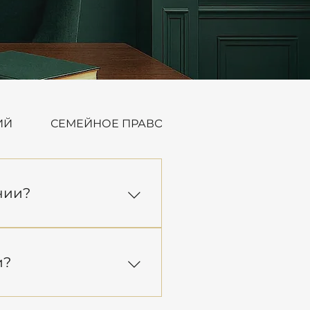
ИЙ
СЕМЕЙНОЕ ПРАВО И РАЗВОДЫ
нии?
ерейти на другую 
яжитесь с нашими 
и?
облюдены все условия и 