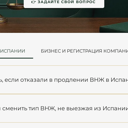
👉 ЗАДАЙТЕ СВОЙ ВОПРОС
 ИСПАНИИ
БИЗНЕС И РЕГИСТРАЦИЯ КОМПАН
ь, если отказали в продлении ВНЖ в Испа
ить мотивированный отказ, подать апелляцию или п
хему при поддержке иммиграционного адвоката. Св
 сменить тип ВНЖ, не выезжая из Испани
ля получения помощи.
те сменить тип ВНЖ, не выезжая из Испании, если с