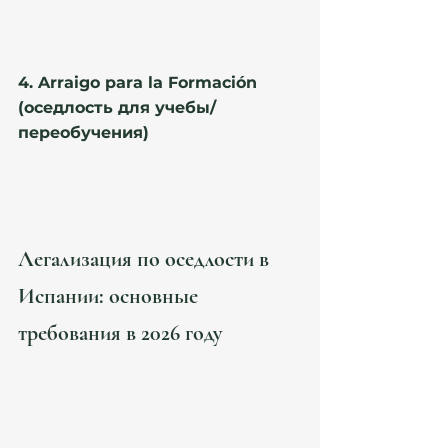
несовершеннолетних испанцев,— опекунов,— 
супругов или партнёров с испанским 
гражданством.
4. Arraigo para la Formación 
(оседлость для учебы/
переобучения)
Для тех, кто хочет:
— получить профессию,— пройти курс FP,— 
сменить вид деятельности.
После курсов можно получить рабочий ВНЖ.
Легализация по оседлости в 
Испании: основные 
требования в 2026 году
1. Непрерывное проживание в Испании
Для Arraigo Social — 
3 года
.Допустимы краткие 
выезды не более 120 дней.
Подтверждают:— padrón histórico— 