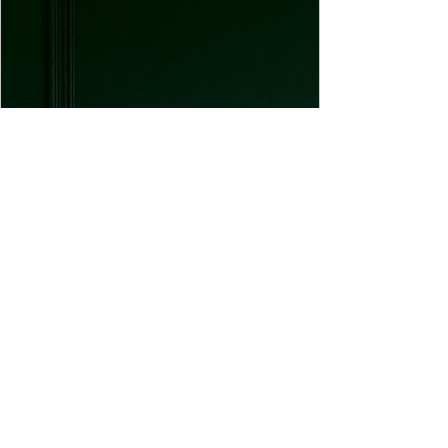
www.atanesov-petrova.com
Юридическая консультация в Испании |
Адвокаты в Барселоне | Atanesov &
Petrova
Запишитесь на консультацию юриста
в Испании с Atanesov & Petrova.
Иммиграция, налоги, бизнес,
семейные и недвижимые вопросы.
Онлайн и в офисе Барселоны.
#ArraigoSocial
#ArraigoEspaña
#ModificacionArraigo
#ВНЖИспания
#ЛегализацияИспания
#ExtranjeriaEspaña