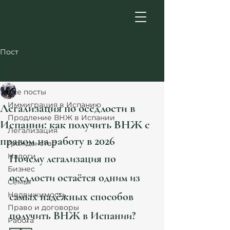
Пост
Все посты
Atanesov Petrova Legal Team
Все посты
3 мин. чтения
Иммиграция в Испанию
Легализация по оседлости в
Продление ВНЖ в Испании
Испании: как получить ВНЖ с
Легализация
правом на работу в 2026
Гражданство
Налоги
Почему легализация по 
Бизнес
оседлости остаётся одним из 
Семья
Недвижимость
самых надёжных способов 
Право и договоры
получить ВНЖ в Испании? 
Работа