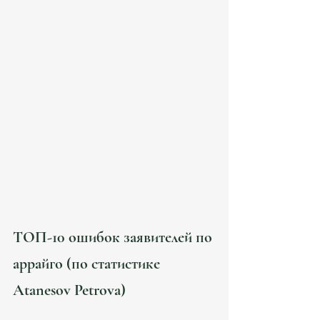
Юристы Atanesov Petrova готовят полный 
пакет.Базовый набор включает:
✔ EX-10
✔ Modelo 790
✔ Padrón histórico
✔ Informe de integración social
✔ Контракт (или проект контракта)
✔ Выписка из банка
✔ Документы о семье
✔ Доказательства проживания
✔ Справка о несудимости
✔ Прописка
✔ Страховка.
⚠️ Частые ошибки приводят к отказам — см. 
следующий раздел.
ТОП-10 ошибок заявителей по 
аррайго (по статистике 
Atanesov Petrova)