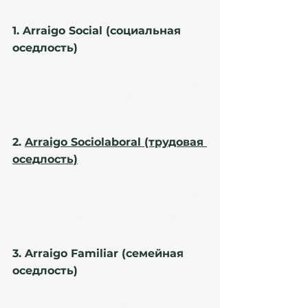
В 2026 году доступны четыре типа:
1. Arraigo Social (социальная 
оседлость)
Самый распространённый вид.
Требования:— 3 года проживания в Испании,— 
доказательства интеграции,— контракт на 30 
часов/нед. (минимум),— или открытие бизнеса 
(autónomo).
2. 
Arraigo Sociolaboral (трудовая 
оседлость)
Подходит тем, кто:
— работал официально минимум 6 месяцев,— 
может доказать трудовые отношения даже без 
контракта (consumo estranho-CTT, TGSS),— 
подвергся explotación laboral.
3. Arraigo Familiar (семейная 
оседлость)
Для:
— детей граждан Испании,— родителей 