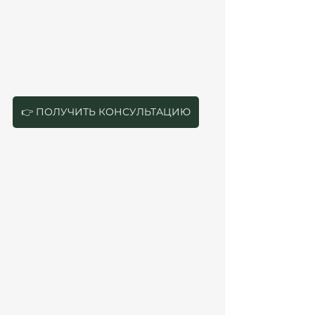
ошибки в CIF.
❌ 
Ошибка 9. Недостаточная зарплата
Должна соответствовать территориальным 
нормам.
❌ 
Ошибка 10. Самостоятельная подача без 
знаний всех требований и нюансов
Без юриста заявители часто не знают 
требований и подводных камней extranjería.
👉 ПОЛУЧИТЬ КОНСУЛЬТАЦИЮ
Получение ВНЖ по оседлости с 