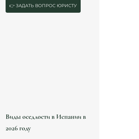
👉 ЗАДАТЬ ВОПРОС ЮРИСТУ
Modificación arraigo España 2026 — 
Легализация по оседлости в 
Испании: помощь в Atanesov Petrova
Виды оседлости в Испании в 
2026 году