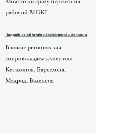
Можно ли сразу перейти на 
рабочий ВНЖ?
Да. "Arraigo Social" и "Arraigo Laboral" дают 
"
residencia con autorización de trabajo"
.
Подробнее об Arraigo Sociolaboral в Испании
В какие регионах мы 
сопровождаем клиентов: 
Каталония, Барселона, 
Мадрид, Валенсия
Atanesov Petrova сопровождает клиентов в 
следующих городах:
Barcelona
Girona
Tarragona
Lleida
Castelldefels
Sitges
Valencia