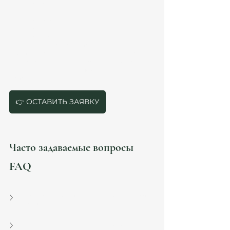
Marbella
Madrid
Costa Brava
Costa Maresme
Costa Dorada
В других городах Испании
Мы учитываем региональные требования 
Generalitat, Mossos, Ayuntamiento и различия 
extranjería. Легализация по оседлости в 
Испании: 
👉 ОСТАВИТЬ ЗАЯВКУ
Часто задаваемые вопросы 
FAQ
Можно ли подать на аррайго, если нет 
контракта?
Сколько нужно прожить в Испании?