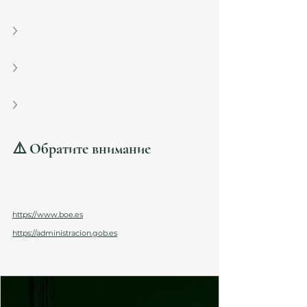
Что делать при отказе?
Можно ли подать всей семьёй?
Сколько времени занимает процесс?
⚠️ Обратите внимание
Законы и миграционные нормы Испании 
регулярно обновляются. Проверяйте 
актуальные данные:
https://www.boe.es
https://administracion.gob.es
Для оценки вашей ситуации свяжитесь с 
иммиграционными юристами Atanesov Petrova: