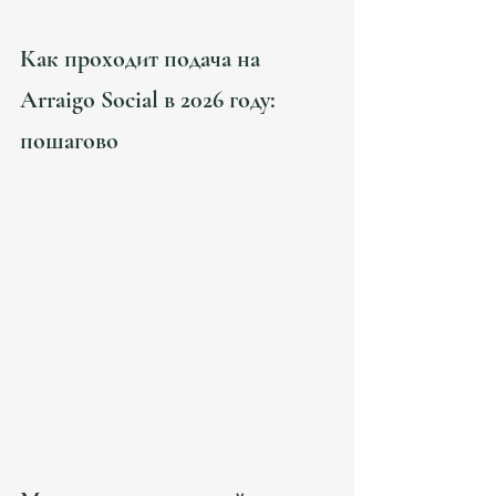
правом на работу | Atanesov Petrova
Как проходит подача на 
Arraigo Social в 2026 году: 
пошагово
1) Анализ ситуации (юрист)
Проверка проживания, документов, контракта, 
интеграции.
2) Подготовка полного пакета
Корректировка всех документов, подготовка 
доказательств.
3) Подача через sede electrónica
Официальный электронный канал подачи.
4) Ожидание решения
Срок: от 30 до 90 дней.
5) Получение резолюции
В случае отказа — recurso de reposición 
(обжалование).
6) Сдача отпечатков и получение TIE
Вы получаете 
вид на жительство с правом на 
работу
.