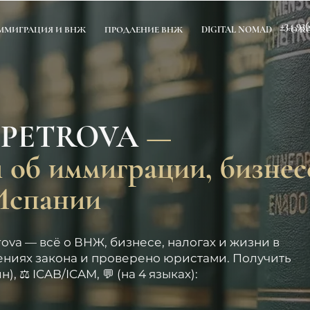
+34 93
ММИГРАЦИЯ И ВНЖ
ПРОДЛЕНИЕ ВНЖ
DIGITAL NOMAD
О К
 PETROVA
—
 об иммиграции, бизнес
 Испании
rova — всё о ВНЖ, бизнесе, налогах и жизни в
ениях закона и проверено юристами. Получить
, ⚖️ ICAB/ICAM, 💬 (на 4 языках):