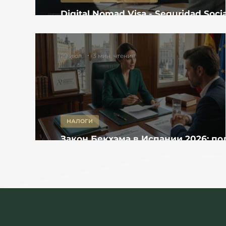
Digital Nomad Visa - Seguridad Socia
Испании: когда нужна регистраци
как она влияет на продление
29 июл.
3 мин. чтения
НАЛОГИ
Закон Бекхэма в Испании 2026: п
разбор для DNV, директоров SL и
инвесторов