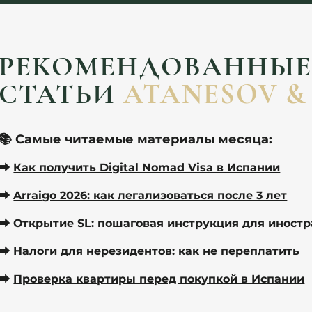
РЕКОМЕНДОВАННЫ
СТАТЬИ
ATANESOV &
📚 Самые читаемые материалы месяца:
⮕
Как получить Digital Nomad Visa в Испании
⮕
Arraigo 2026: как легализоваться после 3 лет
⮕
Открытие SL: пошаговая инструкция для иност
⮕
Налоги для нерезидентов: как не переплатить
⮕
Проверка квартиры перед покупкой в Испании