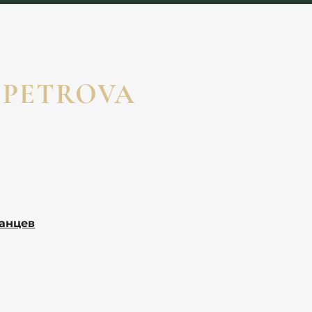
Е
 PETROVA
ранцев