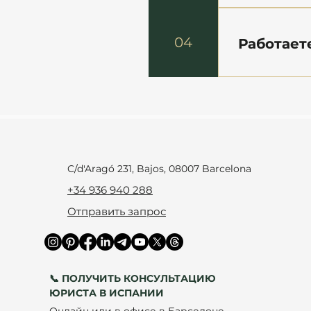
Юридически
законодател
04
Работает
актуальных 
Адвокаты ф
Да, фирма A
нормам по и
пределами. 
Латинской 
C/d'Aragó 231, Bajos, 08007 Barcelona
+34 936 940 288
Отправить запрос
📞 ПОЛУЧИТЬ КОНСУЛЬТАЦИЮ
ЮРИСТА В ИСПАНИИ