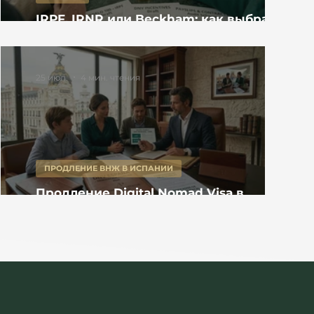
IRPF, IRNR или Beckham: как выбрать
налоговый режим при переезде в
Испанию
25 июл.
4 мин. чтения
ПРОДЛЕНИЕ ВНЖ В ИСПАНИИ
Продление Digital Nomad Visa в
Испании 2026: документы, доход и
налоги