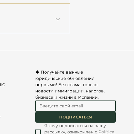
изменения
при появлении новых
аемыми вопросами.
вали действующим
всей Испании и за её
 из Европы, СНГ и
просы дистанционно.
🔔 Получайте важные 
юридические обновления 
первыми! Без спама: только 
ИЮ
новости иммиграции, налогов, 
бизнеса и жизни в Испании.
О
ПОДПИСАТЬСЯ
Я хочу подписаться на вашу 
рассылку, ознакомлен с 
Política 