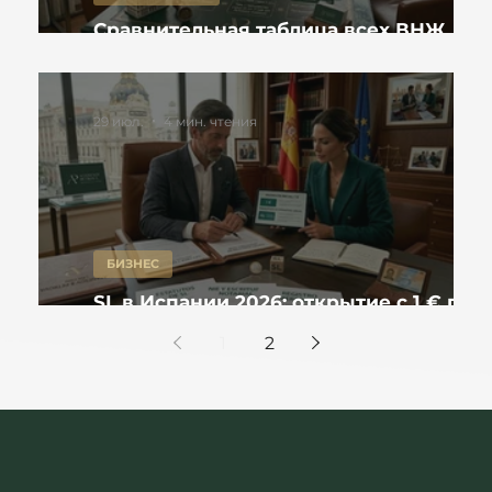
l в
Сравнительная таблица всех ВНЖ
я и
Испании 2026: DNV, Non-Lucrativa, Blue
Card, PAC
29 июл.
4 мин. чтения
БИЗНЕС
олный
SL в Испании 2026: открытие с 1 € по
Ley Crea y Crece и реальные расходы
1
2