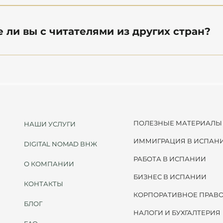
е статьи обновляются регулярно — после каждого 
ьства Испании и дополнительно 3–4 раза в неделю 
е ли вы с читателями из других стран?
тем или правовых обновлений, связанных с обсужд
ирмы контролируют, чтобы публикации соответство
tanesov & Petrova консультирует клиентов онлайн по 
ммиграции, налогам, бизнесу и недвижимости.
Мы помогаем иностранцам, инвесторам и компаниям
Америки решать юридические и иммиграционные во
ПОЛЕЗНЫЕ МАТЕРИАЛЫ
НАШИ УСЛУГИ
ИММИГРАЦИЯ В ИСПАН
DIGITAL NOMAD ВНЖ
РАБОТА В ИСПАНИИ
О КОМПАНИИ
БИЗНЕС В ИСПАНИИ
КОНТАКТЫ
КОРПОРАТИВНОЕ ПРАВ
БЛОГ
НАЛОГИ И БУХГАЛТЕРИЯ