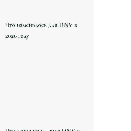
Испания 2026, консультация DNV | 
Atanesov Petrova
Что изменилось для DNV в 
2026 году
После реформы Ley 28/2022 Digital Nomad Visa 
стала одним из самых популярных ВНЖ в 
Испании.
Но одновременно выросли:
проверки UGE;
контроль налоговой структуры;
анализ Seguridad Social;
scrutiny remote work arrangements.
Особенно это касается:
IT-специалистов;
founders;
consultants;
freelancers;
remote employees;
владельцев международных компаний.
Что такое продление DNV с 