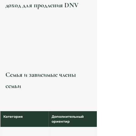
доход для продления DNV
В 2026 году SMI (Salario Mínimo Interprofesional) 
составляет:
1 221 € / месяц;
17 094 € / год.
Для DNV ориентир обычно рассчитывается как:
200% SMI для основного заявителя.
То есть:
≈ 2 442 € / месяц.
Семья и зависимые члены 
семьи
Для dependent family members финансовый 
порог увеличивается.
Обычно учитываются:
Категория
Дополнительный 
ориентир
Первый dependent
+75% SMI