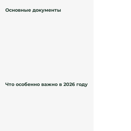
Основные документы
Обычно проверяются:
паспорт;
TIE;
контракт или agreements;
подтверждение remote work;
банковские выписки;
invoices / payroll;
подтверждение дохода;
налоговые документы;
Seguridad Social;
страховка;
документы семьи.
Что особенно важно в 2026 году
UGE стала внимательнее проверять:
реальность teletrabajo internacional;
структуру клиентов;
employee vs autónomo;
соответствие доходов документам;
Seguridad Social;
международные переводы.