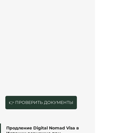
значительно строже. Теперь органы 
анализируют не только наличие дохода, но и:
налоговое резидентство;
структуру работы;
Seguridad Social;
удалённый формат деятельности;
соответствие требованиям Ley 14/2013 и Ley 
28/2022;
фактическое сохранение условий DNV.
Именно поэтому многие отказы сейчас связаны 
не с “низким доходом”, а с:
неправильной налоговой структурой;
ошибками в Seguridad Social;
неподходящим форматом autónomo;
противоречиями между контрактами, 
банком и налогами.
👉 ПРОВЕРИТЬ ДОКУМЕНТЫ
Продление Digital Nomad Visa в 