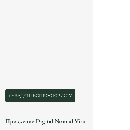
contracts;
clients;
family dependants;
AML/KYC risks;
Modelo 720/721;
сроки подачи.
Когда консультация обязательна
Консультация особенно важна, если:
доход выше €3,000–5,000+;
есть несколько клиентов;
есть испанские клиенты;
есть компания;
используется autónomo;
есть международные активы;
есть семья;
планируется долгосрочное проживание.
👉 ЗАДАТЬ ВОПРОС ЮРИСТУ
Продление Digital Nomad Visa 