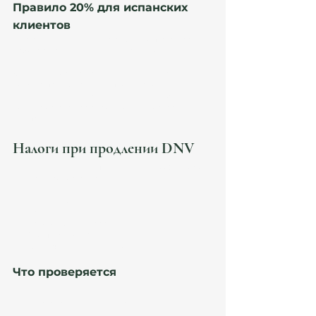
Правило 20% для испанских 
клиентов
Для professional / self-employed допускается 
работа с испанскими клиентами, но:
⚠️ деятельность с испанскими клиентами не 
должна превышать 20% профессиональной 
активности. Для employee-модели работа 
должна оставаться связанной с иностранной 
компанией.
Налоги при продлении DNV
Это один из самых опасных блоков. UGE и AEAT 
всё чаще сопоставляют:
контракты;
банки;
налоговые декларации;
Seguridad Social;
фактическую деятельность.
Что проверяется
налоговое резидентство;
IRPF / IRNR;