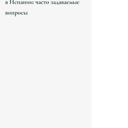
в Испании: часто задаваемые 
вопросы
Какой доход нужен для продления DNV в 
2026? 
Ориентир:
200% SMI для основного заявителя.
Проверяют ли налоги при продлении DNV? 
Да. Особенно:
IRPF;
структура доходов;
Seguridad Social.
Можно ли работать с испанскими 
клиентами? 
Для professional — ограниченно (до 20%).
Нужно ли быть autónomo? 
Зависит от структуры работы.
Что сейчас проверяют строже всего? 
Seguridad Social;
taxes;
remote work reality;
client structure.