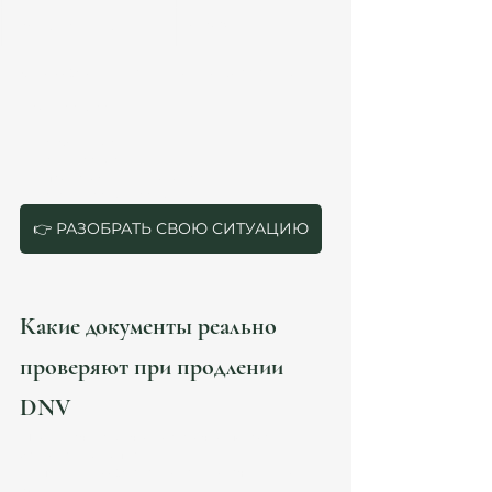
Каждый следующий
+25% SMI
⚠️ Но UGE оценивает не только формальный 
минимум.
Проверяются:
стабильность;
регулярность;
происхождение дохода;
структура контрактов.
👉 РАЗОБРАТЬ СВОЮ СИТУАЦИЮ
Какие документы реально 
проверяют при продлении 
DNV
Многие считают, что достаточно показать 
банковскую выписку.
На практике UGE анализирует значительно 
больше.