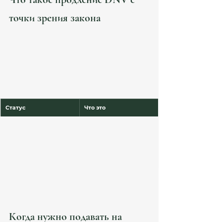
точки зрения закона
Digital Nomad Visa регулируется:
Ley 14/2013;
Ley 28/2022;
практикой UGE-CE;
нормами IRPF / Seguridad Social.
⚠️ Важно различать:
Статус
Что это
Digital Nomad Visa
въездная виза
Autorización de 
резиденция внутри 
residencia para 
Испании
teletrabajo internacional
При подаче внутри Испании через UGE обычно 
выдается autorización de residencia сроком до 3 
лет с последующим продлением.
Когда нужно подавать на 