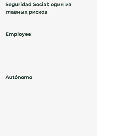
Seguridad Social: один из 
главных рисков
В 2025–2026 годах это один из самых 
чувствительных блоков.
Employee
Для remote employee иностранной компании 
могут анализироваться:
Seguridad Social;
certificate of coverage;
структура работодателя.
Autónomo
Для self-employed:
RETA;
налоговая модель;
структура клиентов;
испанские клиенты;
реальность деятельности.
⚠️ Ошибки здесь — одна из главных причин 
проблем при продлении.