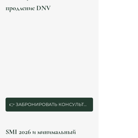
продление DNV
Стратегически безопаснее начинать подготовку 
заранее.
⚠️ Закон допускает подачу:
до окончания резиденции;
и в течение ограниченного периода после 
окончания.
Но при сложных кейсах: 
международная структура;
autónomo;
налоги;
multiple clients;
family dependants;
затягивание подготовки резко увеличивает 
риск проблем.
👉 ЗАБРОНИРОВАТЬ КОНСУЛЬТАЦИЮ
SMI 2026 и минимальный 