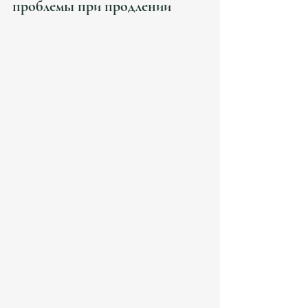
проблемы при продлении
Ошибка №1: высокий доход без корректной 
структуры
Самая частая ошибка affluent-аудитории.
Ошибка №2: смешивание personal/business 
flows
Усиливает:
AML;
банковские риски;
налоговые вопросы.
Ошибка №3: неправильный autónomo
Особенно:
mixed clients;
Spain clients;
no RETA analysis.
Ошибка №4: отсутствие Seguridad Social 
strategy
Очень частая проблема.
Ошибка №5: несоответствие налогов и банков
UGE всё чаще это проверяет.