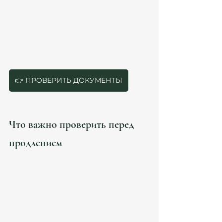
Ошибка №6: попытка “сделать всё самому”
Особенно опасно для:
founders;
crypto;
international structures;
high-income cases.
👉 ПРОВЕРИТЬ ДОКУМЕНТЫ
Что важно проверить перед 
продлением
Перед подачей желательно провести 
полноценный аудит: 
Проверить:
remote work structure;
employee vs autónomo;
Seguridad Social;
налоговое резидентство;
Beckham Law;