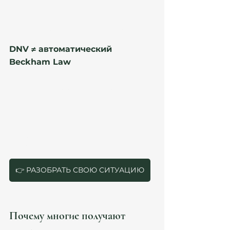
Beckham Law;
структура дохода;
международные активы;
Modelo 720 / 721 (при необходимости).
DNV ≠ автоматический 
Beckham Law
Очень опасный миф. После Ley 28/2022 часть 
заявителей действительно может использовать 
специальный налоговый режим по ст. 93 Ley 
IRPF.
Но:
режим не автоматический;
зависит от структуры деятельности;
employee и autónomo анализируются по-
разному.
👉 РАЗОБРАТЬ СВОЮ СИТУАЦИЮ
Почему многие получают 