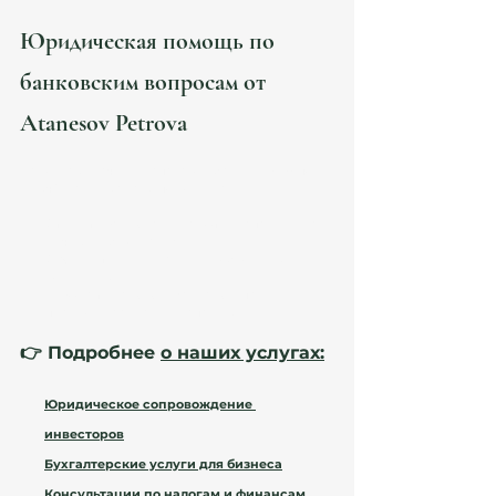
Юридическая помощь по 
банковским вопросам от 
Atanesov Petrova
Как открыть счет в испанском банке в 2026 под 
ключ? Наши юристы помогут вам:
Открыть банковский счет
 в Испании для 
личных и бизнес-нужд.
Оформить NIE
 и другие необходимые 
документы.
Избежать налоговых рисков
 при 
переводе средств в Испанию.
👉 Подробнее 
о наших услугах:
Юридическое сопровождение 
инвесторов
Бухгалтерские услуги для бизнеса
Консультации по налогам и финансам