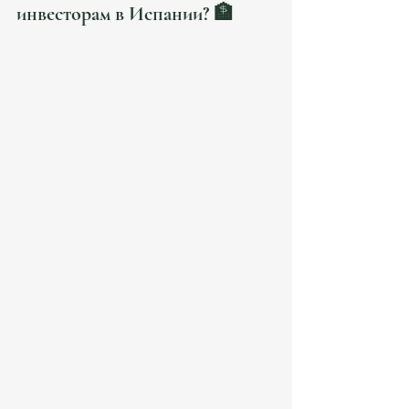
инвесторам в Испании? 🏦
Если вы планируете 
переехать в Испанию, 
инвестировать в недвижимость, вести 
бизнес или стать налоговым резидентом
, 
банковский счет вам понадобится в первую 
очередь. Испанские банки предлагают счета как 
для резидентов, так и для нерезидентов, однако 
процесс их открытия может отличаться. В этой 
статье мы разберем пошаговый процесс 
открытия счета в банке Испании для 
иностранцев, а также важные юридические 
нюансы, которые помогут вам избежать 
проблем.