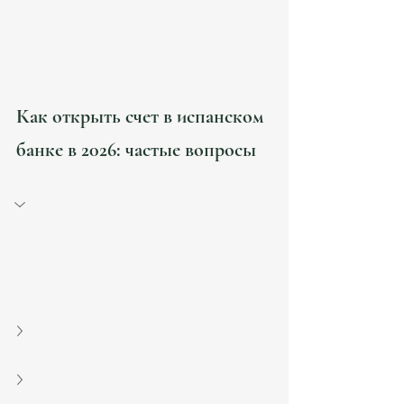
мобильному приложению и интернет-банку 
для удобного управления финансами. В 
некоторых банках активация может вызвать 
сложности, рекомендуем провести эту 
процедуру на месте, в отделении банка под 
руководством менеджера.
Как открыть счет в испанском 
банке в 2026: частые вопросы
Можно ли открыть счет в испанском банке 
удаленно?
Да, некоторые банки (например, BBVA, 
Bankinter) позволяют открыть счет онлайн. 
Однако для нерезидентов чаще требуется 
личный визит.
Может ли счет быть заблокирован?
Как нерезидент может перевести деньги в 
Испанию?