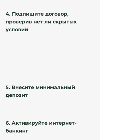
без проблем.
4. Подпишите договор, 
проверив нет ли скрытых 
условий
После проверки документов вам предложат 
подписать договор об открытии банковского 
счета. Уточните условия комиссий и доступ к 
онлайн-банкингу, проверьте наличие скрытых 
комиссий и дополнительных условий, которые 
могут "навязать" вам банки. Данный этап мы 
также рекомендуем проходить с 
сопровождающим переводчиком-
консультантом.
5. Внесите минимальный 
депозит
Некоторые банки требуют первоначальный 
взнос (от 50 до 300 евро), который можно 
использовать для первых платежей.
6. Активируйте интернет-
банкинг
После открытия счета получите доступ к 