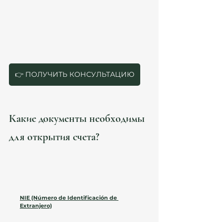
📈 
Совет:
 Перед выбором банка сравните 
тарифы, комиссии за обслуживание и условия 
переводов. Некоторые банки предлагают 
специальные условия для иностранцев, 
которые могут отличаться по выгоде 
держателей счета.
👉 ПОЛУЧИТЬ КОНСУЛЬТАЦИЮ
Какие документы необходимы 
для открытия счета?
Чтобы открыть банковский счет в Испании, вам 
понадобятся следующие документы:
Загранпаспорт или национальный 
паспорт
.
NIE (Número de Identificación de 
Extranjero)
 – идентификационный номер 
иностранца.
Доказательство дохода
 (выписка с другого 