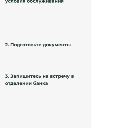
условия обслуживания
Сравните условия различных банков и 
выберите тот, который соответствует вашим 
потребностям (низкие комиссии, удобные 
переводы, доступ к интернет-банку и т. д.). Если 
вы сомневаетесь, специалисты Atanesov Petrova 
помогут вам с выбором оптимального банка под 
ваши цели. 
2. Подготовьте документы
Убедитесь, что у вас есть все необходимые 
документы. В случае сомнений 
проконсультируйтесь с юристом Atanesov 
Petrova.
3. Запишитесь на встречу в 
отделении банка
Некоторые банки позволяют открыть счет 
онлайн, но в большинстве случаев потребуется 
личный визит. 
Важно! 
Если вы нерезидент и не 
владеете испанским языком, мы настоятельно 
рекомендуем воспользоваться услугами 
местного сопровождающего переводчика-
консультанта или эксперта из команды Atanesov 
Petrova, чтобы повысить свой шанс на успех: 
пройти процедуру открытия банковского счета 