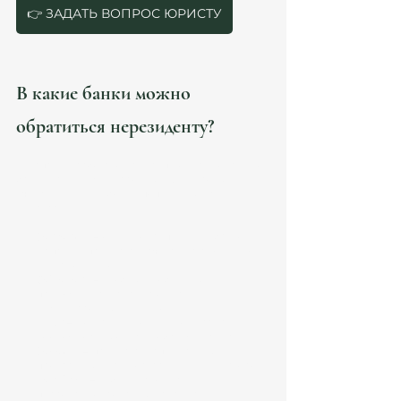
👉 ЗАДАТЬ ВОПРОС ЮРИСТУ
В какие банки можно 
обратиться нерезиденту?
В Испании работают как крупные национальные 
банки, так и международные финансовые 
учреждения. Наиболее популярные банки для 
иностранцев:
Santander
 – один из крупнейших банков в 
Испании, предлагает счета для резидентов 
и нерезидентов.
CaixaBank
 – удобные мобильные 
приложения и сервисы для 
международных клиентов.
BBVA
 – известен низкими комиссиями и 
возможностью онлайн-обслуживания.
Sabadell
 – предлагает специальные 
программы для иностранцев и инвесторов.
Bankinter
 – гибкие условия и 
персонализированный сервис.