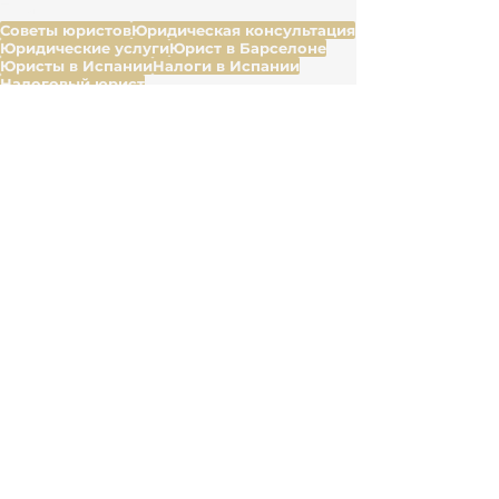
Теги:
Советы юристов
Юридическая консультация
Юридические услуги
Юрист в Барселоне
Юристы в Испании
Налоги в Испании
Налоговый юрист
Юридическое сопровождение сделок
NIE
Банковский счет в Испании
Право и договоры
Налоги
Смотреть все
Недавние посты