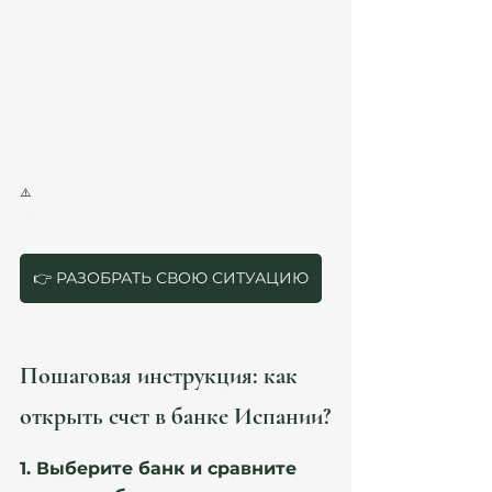
счета, справка с работы, налоговая 
декларация).
Подтверждение адреса 
проживания
 (договор аренды, счет за 
коммунальные услуги или банковская 
выписка из другой страны).
Справка о налоговом 
резидентстве
 (требуется в некоторых 
банках для счета нерезидента).
⚠️ 
Важно!
 В зависимости от банка могут 
потребоваться дополнительные документы, 
особенно если вы открываете счет для бизнеса. 
👉 РАЗОБРАТЬ СВОЮ СИТУАЦИЮ
Пошаговая инструкция: как 
открыть счет в банке Испании?
1. Выберите банк и сравните 