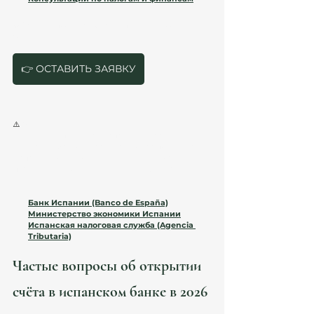
💬 
Запишитесь на консультацию уже 
сегодня!
👉 ОСТАВИТЬ ЗАЯВКУ
⚠️
 Важно! 
Следите за изменениями в 
банковских правилах Испании. Обратите 
внимание: банковская и налоговая политика 
Испании могут изменяться. Следите за 
последними обновлениями на официальных 
сайтах:
Банк Испании (Banco de España)
Министерство экономики Испании
Испанская налоговая служба (Agencia 
Tributaria)
Частые вопросы об открытии 
счёта в испанском банке в 2026 