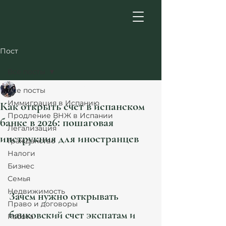
Пост
Все посты
Atanesov Petrova Legal Team
Все посты
4 мин. чтения
Иммиграция в Испанию
Как открыть счет в испанском
Продление ВНЖ в Испании
банке в 2026: пошаговая
Легализация
инструкция для иностранцев
Гражданство
Хотите открыть банковский счет в Испании? 
Налоги
Подробная инструкция для иностранцев: 
Бизнес
документы, банки, советы юристов Atanesov 
Petrova.
Семья
Недвижимость
Зачем нужно открывать 
Право и договоры
банковский счет экспатам и 
Работа