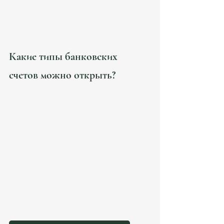
Открыть счет в банке Испания, 
банковский счет для иностранцев, 
документы для счета в Испании | 
Atanesov Petrova
Какие типы банковских 
счетов можно открыть?
В Испании можно открыть два типа счетов:
Счет для резидентов (Cuenta para 
residentes)
 – предназначен для налоговых 
резидентов Испании.
Счет для нерезидентов (Cuenta para no 
residentes)
 – доступен для иностранцев, 
которые не проживают в Испании более 183 
дней в году.
👉 
Важно:
 Если вы открыли счет как 
нерезидент, но затем стали резидентом 
Испании, банк может запросить обновление 
информации и перевод вашего счета в статус 
резидентского.