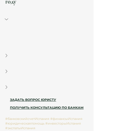
году
Можно ли открыть счёт в испанском банке 
без ВНЖ?
Да, иностранцы могут открыть счёт как 
нерезиденты, но требования и комиссии 
зависят от банка.
Какие документы чаще всего требуют 
банки?
Почему банки отказывают в открытии 
счёта?
Обязан ли я декларировать счёт в 
Испании?
👉 
ЗАДАТЬ ВОПРОС ЮРИСТУ
👉 
ПОЛУЧИТЬ КОНСУЛЬТАЦИЮ ПО БАНКАМ
#банковскийсчетИспания
#финансыИспания
#юридическаяпомощь
#инвесторыИспания
#экспатыИспания