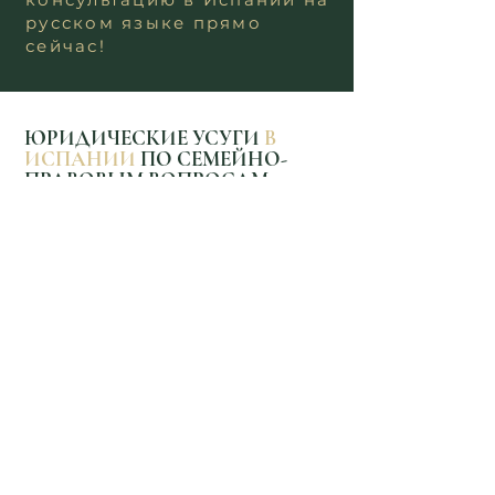
русском языке прямо
сейчас!
ЮРИДИЧЕСКИЕ УСУГИ
В
ИСПАНИИ
ПО СЕМЕЙНО-
ПРАВОВЫМ ВОПРОСАМ
СОСТАВЛЕНИЕ
БРАЧНЫХ
ДОГОВОРОВ
Защита интересов
семьи в Испании от
адвокатов Atanesov
Petrova.