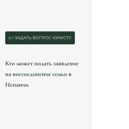
несовершеннолетних детей или родителей, 
если они зависят экономически. В 2026 году 
требования стали строже, а контроль за 
доходами и жильём — тщательнее. Поэтому 
подготовка пакета документов с юристом 
значительно повышает шанс одобрения
.
👉 ЗАДАТЬ ВОПРОС ЮРИСТУ
Кто может подать заявление 
на воссоединение семьи в 
Испании
Подать заявление может иностранец, который:
проживает в Испании 
не менее 1 года
 с 
действующим видом на жительство
;
имеет 
разрешение на продление 
ВНЖ
 ещё минимум на год;
способен подтвердить 
достаточные 
финансовые средства
 и 
жильё, 