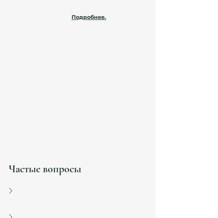
помогают подготовить 
полный пакет для 
семьи digital nomad
, включая оформление виз 
для супругов и детей. 
Подробнее.
Воссоединение семьи в Испании — 
консультация юриста Atanesov 
Petrova
Частые вопросы
Можно ли подать заявление сразу после 
получения ВНЖ?
Сколько средств нужно для 