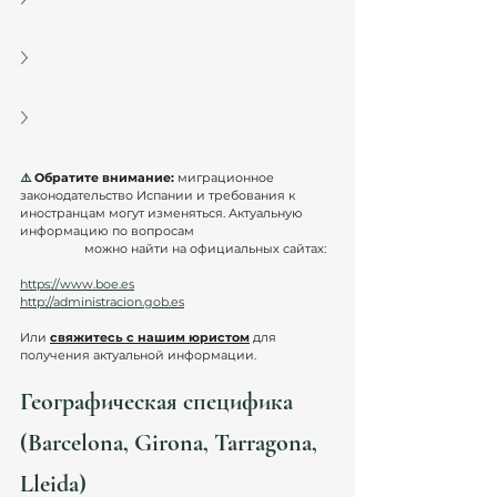
воссоединения семьи?
Можно ли воссоединить родителей?
Можно ли подать, если семья живёт вместе 
без брака?
⚠️ 
Обратите внимание:
 миграционное 
законодательство Испании и требования к 
иностранцам могут изменяться. Актуальную 
информацию по вопросам 
reagrupación familiar 
en España
 можно найти на официальных сайтах:
https://www.boe.es
http://administracion.gob.es
Или 
свяжитесь с нашим юристом
 для 
получения актуальной информации.
Географическая специфика 
(Barcelona, Girona, Tarragona, 
Lleida)