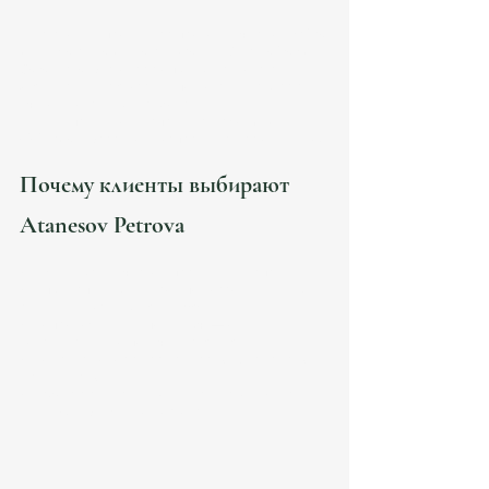
В Каталонии процедура проходит через 
Oficina 
de Extranjería de Barcelona
 или 
Generalitat de 
Catalunya
. Благодаря опытным адвокатам 
Atanesov Petrova, заявки подготавливаются с 
учётом локальных требований 
муниципалитетов (например, 
Informe de 
vivienda
 в Барселоне запрашивается отдельно).
Почему клиенты выбирают 
Atanesov Petrova
✔ 15+ лет юридической практики в Испании 
✔ Опыт успешных кейсов по воссоединению 
семей и визам Digital Nomad
✔ Сопровождение “под ключ” — от 
консультации до получения tarjeta 
✔ Команда, говорящая на 
русском, испанском 
и английском 
✔ Работа с семьями из ЕС, Латинской Америки, 
СНГ, РФ и Ближнего Востока.