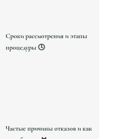
Reagrupación familiar España — 
документы и требования 2026 | 
Atanesov Petrova
Сроки рассмотрения и этапы 
процедуры 🕓 
Подача заявления
 — в офисе Extranjería по 
месту жительства.
Срок рассмотрения
 — до 
45 рабочих дней
.
После одобрения — 
члены семьи подают 
визу на воссоединение
 в консульстве 
Испании в своей стране.
После въезда — оформление 
tarjeta de 
residencia
 в Испании (TIE).
На практике, при правильно подготовленном 
пакете, получение всей процедуры занимает от 
2 до 4 месяцев
.
Частые причины отказов и как 