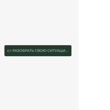
происхождения (апостиль + перевод)
Свидетельства о браке и рождении 
детей
 (апостиль + перевод)
Медицинская страховка на всех членов 
семьи
Такса Modelo 790 (код 052)
👉 
Важно:
 все документы должны быть 
официально переведены и легализованы. 
Ошибка в переводе или пропуск апостиля — 
частая причина отказа.
👉 РАЗОБРАТЬ СВОЮ СИТУАЦИЮ