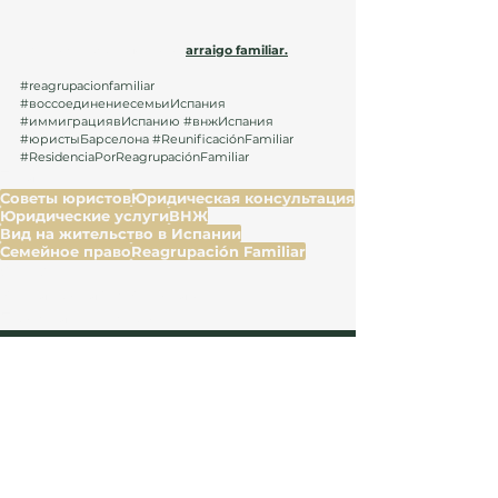
Вам может быть полезно: 
arraigo familiar.
#reagrupacionfamiliar
#воссоединениесемьиИспания
#иммиграциявИспанию
#внжИспания
#юристыБарселона
#ReunificaciónFamiliar
#ResidenciaPorReagrupaciónFamiliar
Теги:
Советы юристов
Юридическая консультация
Юридические услуги
ВНЖ
Вид на жительство в Испании
Семейное право
Reagrupación Familiar
Семья
Иммиграция в Испанию
Право и договоры
Смотреть все
Недавние посты