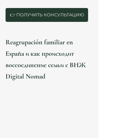
ситуации до получения tarjetas familiares.
👉 ПОЛУЧИТЬ КОНСУЛЬТАЦИЮ
Reagrupación familiar en 
España и как происходит 
воссоединение семьи с ВНЖ 
Digital Nomad
Если у вас 
ВНЖ Digital Nomad
, вы также 
можете воссоединить:
супруга/партнёра,
детей до 18 лет,
родителей (в зависимости от дохода).
Главное отличие — подача происходит 
через 
UGE (Unidad de Grandes Empresas)
, а не через 
обычное extranjería. Юристы нашей фирмы 