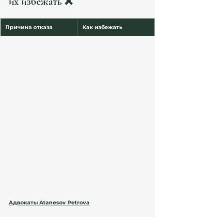
их избежать ❌
Причина отказа
Как избежать
Недостаточные доходы 
Проверить годовую 
заявителя
декларацию IRPF, 
включить банковские 
выписки и nóminas
Отсутствие 
Подготовить 
Informe 
подходящего жилья
de Vivienda 
Adecuada
 от 
Ayuntamiento
Ошибки в документах 
Все переводы 
или переводах
заверять официально, 
проверять апостиль
Неправильная 
Подтвердить 
зависимость 
денежные переводы 
родителей
за последние 12 
месяцев
Адвокаты Atanesov Petrova
 сопровождают 
клиентов на каждом этапе — от анализа 