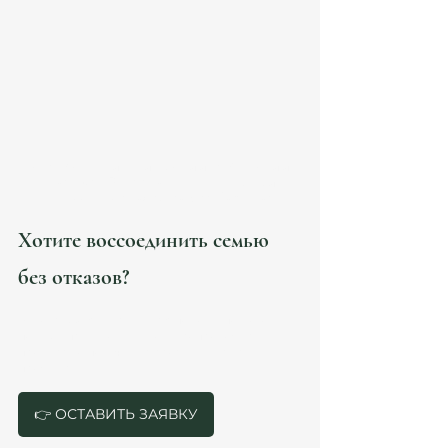
Адвокат по иммиграции в Испании 
Atanesov Petrova — помощь при 
подаче на reagrupación familiar.
Хотите воссоединить семью 
без отказов?
Адвокаты Atanesov Petrova помогут подготовить 
полный пакет документов и сопровождать 
процесс до получения разрешения на 
проживание.
👉 ОСТАВИТЬ ЗАЯВКУ