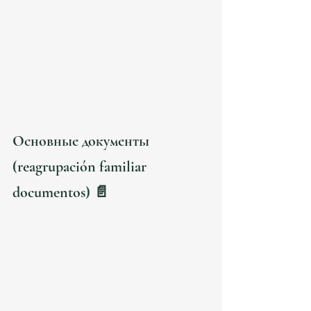
пригодное для проживания
.
Можно воссоединить:
Супруга или зарегистрированного 
партнёра (
pareja de hecho
)
Несовершеннолетних детей
Детей супруга (если он также проживает в 
Испании)
Родителей (при доказанной экономической 
зависимости).
Основные документы 
(reagrupación familiar 
documentos) 📄
Для подачи в 2026 году потребуются:
Заявление EX-02
Паспорт и tarjeta de residencia заявителя
Empadronamiento familiar
Contrato de alquiler o escritura vivienda
Certificado de medios 
económicos
 (декларация IRPF, nóminas, 
банковские выписки)
Справка о несудимости
 из страны 