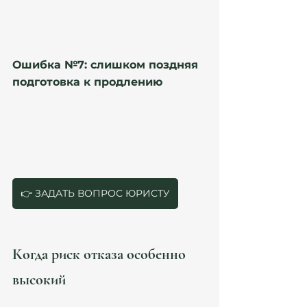
В налогах:
autónomo activity.
В итоге: 👉 структура выглядит несогласованной.
Ошибка №7: слишком поздняя 
подготовка к продлению
Многие начинают собирать документы:
за несколько дней;
после requerimiento;
после окончания резиденции.
Для международных структур это очень 
рискованно.
👉 ЗАДАТЬ ВОПРОС ЮРИСТУ
Когда риск отказа особенно 
высокий
Риск выше, если: