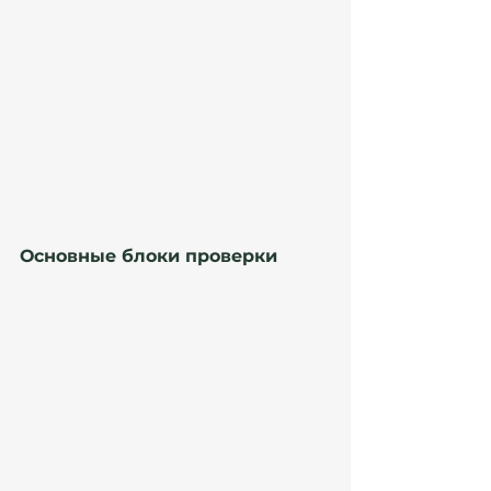
Отказ в продлении DNV Испания 
консультация юриста | Atanesov 
Petrova
Основные блоки проверки
Доход
Проверяется:
размер;
регулярность;
источник;
соответствие контрактам.
Налоги
Сопоставляются:
декларации;
банки;