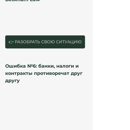
Это один из самых опасных мифов.
UGE и AEAT всё чаще проверяют:
employee vs autónomo;
применимость режима;
фактическую деятельность.
👉 РАЗОБРАТЬ СВОЮ СИТУАЦИЮ
Ошибка №6: банки, налоги и 
контракты противоречат друг 
другу
Это один из самых частых red flags.
Пример типичного кейса риска
В документах:
remote employee.
В банке:
поступления от нескольких клиентов.