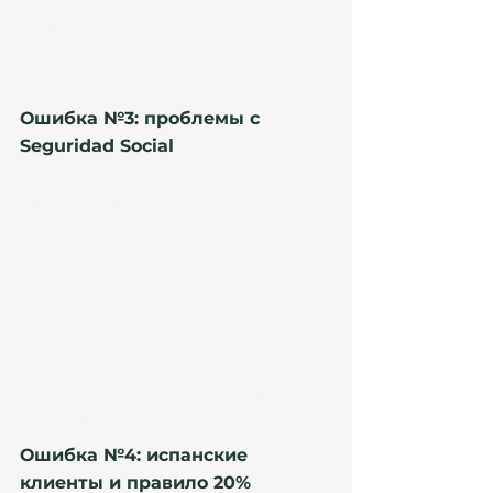
неподписанные документы;
противоречие контракту;
отсутствие remote clause.
⚠️ В 2026 году UGE стала намного внимательнее 
к employer documentation.
Ошибка №3: проблемы с 
Seguridad Social
Это один из самых опасных блоков.
Что проверяет UGE
Для employee:
Seguridad Social;
certificate of coverage;
регистрация работодателя.
Для autónomo:
RETA;
налоговая структура;
соответствие деятельности.
⚠️ Ошибки в Seguridad Social сейчас — одна из 
главных причин requerimientos.
Ошибка №4: испанские 
клиенты и правило 20%