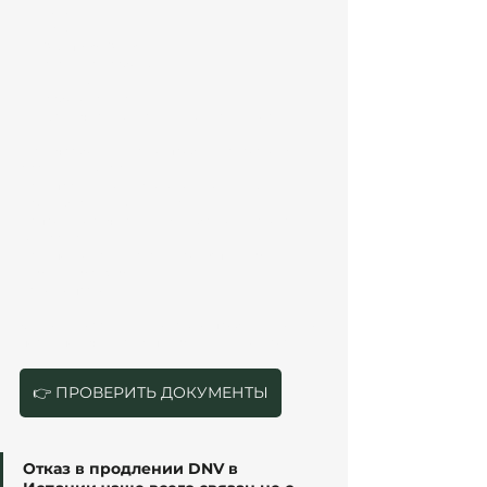
доход;
налоги;
Seguridad Social;
структуру работы;
клиентов;
работодателя;
фактическую удалённую деятельность.
И сейчас большинство проблем связано уже не 
с самим DNV, а с:
👉 неправильной налоговой моделью 
👉 ошибками в документах 
👉 противоречиями между банком, налогами и 
контрактами 
👉 неподходящей структурой autónomo или 
remote employment
Самое опасное:
⚠️ многие заявители узнают о проблеме только 
после получения requerimiento или отказа.
👉 ПРОВЕРИТЬ ДОКУМЕНТЫ
Отказ в продлении DNV в 