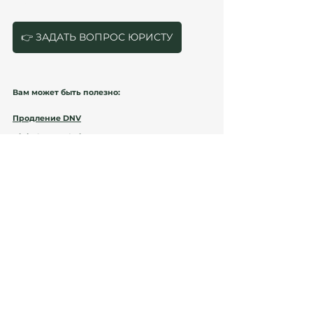
деятельности.
👉 ЗАДАТЬ ВОПРОС ЮРИСТУ
Вам может быть полезно:
Продление DNV
Digital Nomad Visa в Испании
⚠️ ОБРАТИТЕ ВНИМАНИЕ
Информация основана на:
Ley 14/2013;
Ley 28/2022;
практике UGE-CE;
Ley IRPF;
официальных источниках:
https://extranjeros.inclusion.gob.es
https://agenciatributaria.es
https://boe.es
Каждый кейс продления DNV требует 