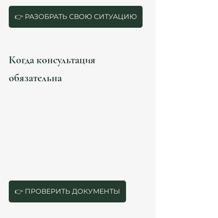
👉 РАЗОБРАТЬ СВОЮ СИТУАЦИЮ
Когда консультация 
обязательна
Консультация особенно важна, если:
доход выше €3,000–5,000+;
есть компания;
используется autónomo;
есть несколько клиентов;
есть испанские клиенты;
есть семья;
были проблемы с налогами;
пришёл requerimiento;
структура международная.
👉 ПРОВЕРИТЬ ДОКУМЕНТЫ