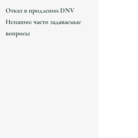
Отказ в продлении DNV 
Испании: часто задаваемые 
вопросы
Главная причина отказов DNV в 2026
Чаще всего:
несоответствие документов;
налоги;
Seguridad Social.
Достаточно ли просто показывать 200% SMI
Нет. UGE оценивает всю структуру дохода.
Проверяют ли налоги при продлении
Да. Всё чаще.
Что важнее всего для employee
Корректные employer documents и Seguridad 
Social.
Что опаснее всего для autónomo
Испанские клиенты и неправильная структура 