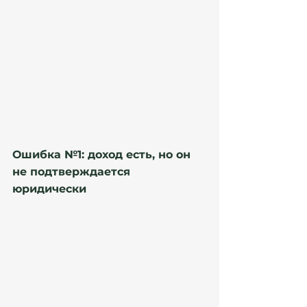
Ориентир для DNV:
около 200% SMI;
≈ 2 442 € / месяц для основного заявителя.
⚠️ Но наличие “нужной суммы” НЕ гарантирует 
продление.
UGE оценивает:
стабильность;
происхождение;
повторяемость дохода;
структуру деятельности.
Ошибка №1: доход есть, но он 
не подтверждается 
юридически
Это одна из самых частых проблем.
Например:
деньги приходят нерегулярно;
отсутствуют invoices;
payroll не совпадает с поступлениями;
контракты устарели;
нет employer confirmation.
Что особенно опасно