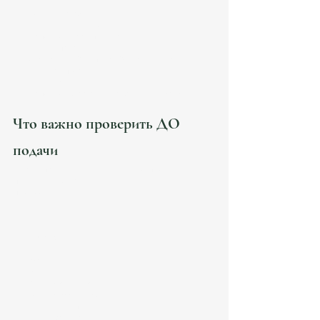
доход нестабилен;
есть несколько юрисдикций;
используется autónomo;
есть испанские клиенты;
отсутствует Seguridad Social strategy;
есть криптоактивы;
есть международные компании;
используются personal/business mixed flows.
Что важно проверить ДО 
подачи
Перед продлением желательно провести 
полноценный аудит:
Проверить:
доход;
contracts;
employer letters;
invoices;
payroll;
taxes;
Seguridad Social;
Beckham applicability;
client structure;
AML/KYC risks.