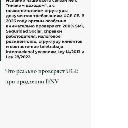
Испании чаще всего связан не с 
“низким доходом”, а с 
несоответствием структуры 
документов требованиям UGE-CE. В 
2026 году органы особенно 
внимательно проверяют: 200% SMI, 
Seguridad Social, справки 
работодателя, налоговое 
резидентство, структуру клиентов 
и соответствие teletrabajo 
internacional условиям Ley 14/2013 и 
Ley 28/2022.
Что реально проверяет UGE 
при продлении DNV
Многие заявители считают:
👉 “если деньги приходят — всё нормально”.
На практике UGE анализирует гораздо глубже.