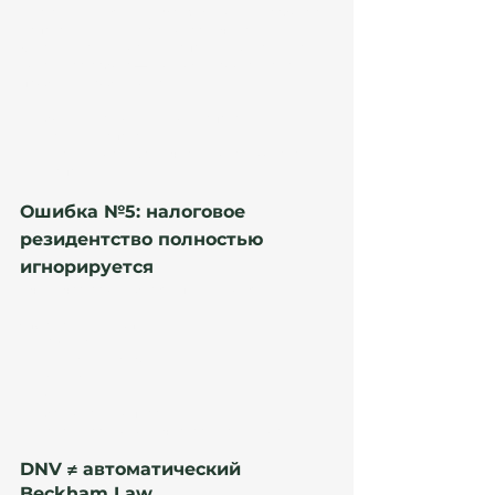
Для professional/self-employed модели работа с 
испанскими клиентами ограничена.
⚠️ Если деятельность в Испании выглядит как 
локальная работа — это может создать риск 
проблем. Особенно если:
большинство клиентов испанские;
invoices испанские;
деятельность фактически локализована в 
Испании.
Ошибка №5: налоговое 
резидентство полностью 
игнорируется
Очень частая ошибка affluent-DNV cases.
Что анализируют
183 дня;
центр интересов;
семья;
жильё;
банковские операции;
реальная экономическая деятельность.
DNV ≠ автоматический 
Beckham Law