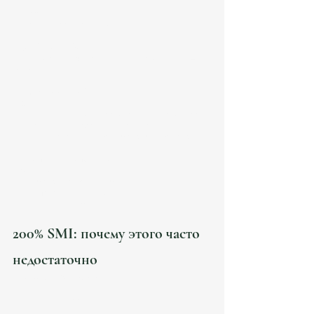
invoices;
payroll;
структура деятельности.
Seguridad Social
Один из самых чувствительных блоков 2025–
2026.
Remote work reality
UGE анализирует:
действительно ли работа международная;
есть ли teletrabajo internacional;
нет ли скрытой local employment activity.
Клиенты и работодатели
Особенно:
employee vs autónomo;
испанские клиенты;
структура remote contracts.
200% SMI: почему этого часто 
недостаточно
В 2026 году SMI составляет:
1 221 € / месяц.