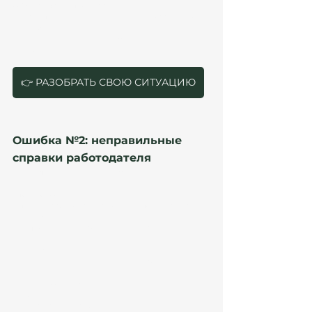
UGE всё чаще проверяет:
совпадает ли источник денег с заявленной 
работой;
соответствует ли income structure 
документам.
👉 РАЗОБРАТЬ СВОЮ СИТУАЦИЮ
Ошибка №2: неправильные 
справки работодателя
Очень частая проблема employee-модели.
Что проверяют
Справки работодателя должны подтверждать:
remote work;
продолжение сотрудничества;
доход;
должность;
международный характер работы.
Типичные ошибки
generic letters;
отсутствие даты;