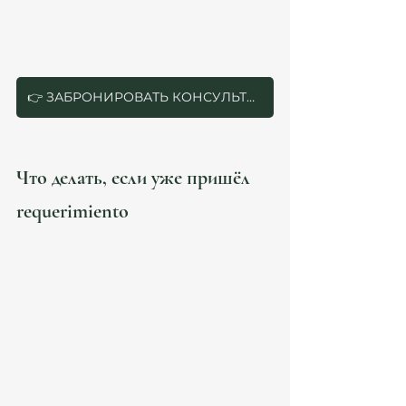
Именно этот этап чаще всего определяет:
👉 будет ли продление спокойным или 
проблемным. 
👉 ЗАБРОНИРОВАТЬ КОНСУЛЬТАЦИЮ
Что делать, если уже пришёл 
requerimiento
⚠️ Не отвечать шаблонно. В 2026 году многие 
requerimientos требуют:
налогового анализа;
корректировки структуры;
правильной legal strategy.
Особенно если проблема касается:
Seguridad Social;
налогов;
employer structure;
autónomo.