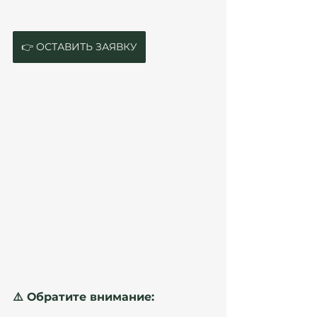
сопровождение поможет ускорить процесс. 
Оставьте заявку на консультацию.
👉 ОСТАВИТЬ ЗАЯВКУ
Подготовьте документы:
Паспорт (заграничный)
Подтверждение инвестиций
Справка о несудимости
Местная (испанская) медицинская 
страховка.
Оформите анкету на ВНЖ и подайте 
заявку:
Мы обеспечим полное сопровождение на 
всех этапах, включая проверку документов 
и подачу заявки в миграционные органы.
⚠️ Обратите внимание: