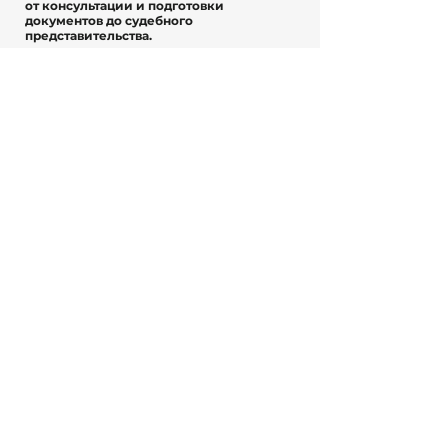
от консультации и подготовки
документов до судебного
представительства.
📘
Иммиграция и ВНЖ
📗
Налоги и финансовое планирование
📙
Открытие бизнеса в Испании
📕
Семейное право
📘
Гражданское право
⮕
Получить консультацию юриста
—
ответим в течение 15 минут.
C/d'Aragó 231, Bajos, 08007 Barcelona
+34 936 940 288
Отправить запрос