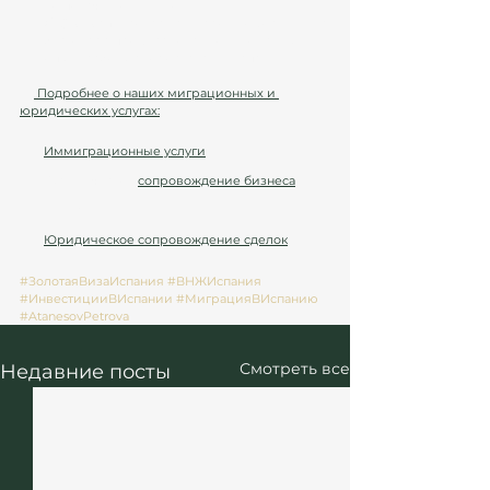
до подачи документов.
⏱️ 
Скорость:
 сокращаем сроки оформления 
благодаря профессионализму команды и 
опыту работы с гос.органами Испании.
👉
 Подробнее о наших миграционных и 
юридических услугах:
Иммиграционные услуги
Юридическое 
сопровождение бизнеса
 и 
инвестиций
Юридическое сопровождение сделок
.
#ЗолотаяВизаИспания
#ВНЖИспания
#ИнвестицииВИспании
#МиграцияВИспанию
#AtanesovPetrova
Смотреть все
Недавние посты