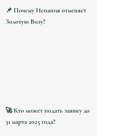
📌 Почему Испания отменяет 
Золотую Визу?
Правительство Испании объясняет отмену 
программы стремлением:
уменьшить влияние спекулятивных 
инвестиций
 на рынок недвижимости;
сделать жилье доступнее
 для местных 
жителей;
усилить контроль за капиталом
 в 
контексте глобальных изменений 
миграционной политики.
Однако пока программа еще действует, и это 
последний шанс для инвесторов
воспользоваться ее преимуществами.
🚀 Кто может подать заявку до 
31 марта 2025 года?
Вы можете претендовать на Золотую Визу, если: