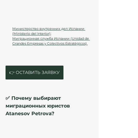
Миграционная политика Испании и 
требования к заявителям могут изменяться. 
Важно следить за последней информацией из 
официальных источников:
Министерство внутренних дел Испании 
(Ministerio del Interior);
Миграционная служба Испании (Unidad de 
Grandes Empresas y Colectivos Estratégicos).
Или получите актуальную консультацию у 
нашего юриста: 
👉 ОСТАВИТЬ ЗАЯВКУ
✅ Почему выбирают 
миграционных юристов 
Atanesov Petrova?
🏆 
Опыт:
 десятки успешных кейсов 
оформления ВНЖ в Испании.
⚖️ 
Комплексный подход:
 от консультаций 