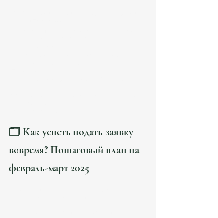
Инвестируете в недвижимость 
от 500 000 €
 (объект может быть 
как жилым, так и коммерческим).
Вкладываете средства в 
испанские компании или 
государственные облигации
 (от 
1 млн € и выше).
Открываете депозит в 
испанском банке
 (от 1 млн €).
⚠️ Важно: 
документы должны быть поданы 
до 31 
марта 2025 года.
 После этой даты заявки 
приниматься не будут.
🗂️ Как успеть подать заявку 
вовремя? Пошаговый план на 
февраль-март 2025
Свяжитесь с нашим миграционным 
юристом для консультации:
Каждый день на счету — юридическое 