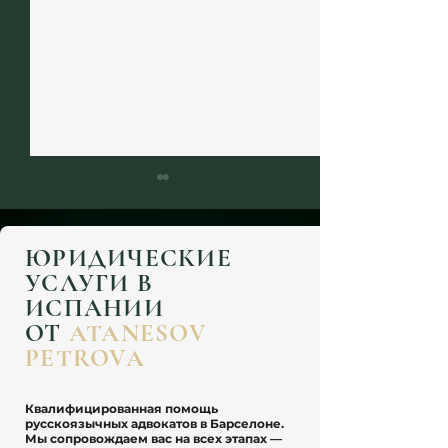
ЮРИДИЧЕСКИЕ
УСЛУГИ В
ИСПАНИИ
ОТ
ATANESOV
Налоги для Digital Nomad в
Закон Бекхэма в
PETROVA
Испании: как не стать
2026: полный разб
налоговым резидентом
DNV, директоров 
инвесторов
Квалифицированная помощь
русскоязычных адвокатов в Барселоне.
Мы сопровождаем вас на всех этапах —