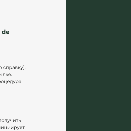
 de 
 справку).
ылке.
роцедура 
получить 
нициирует 