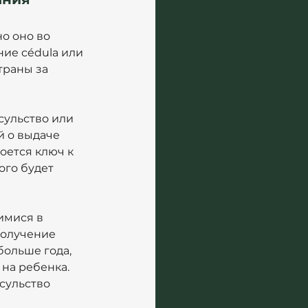
о оно во 
ие cédula или 
траны за 
сульство или 
 о выдаче 
оется ключ к 
ого будет 
имися в 
получение 
ольше года, 
на ребенка. 
сульство 