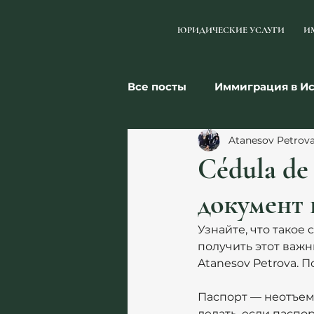
ЮРИДИЧЕСКИЕ УСЛУГИ
И
Все посты
Иммиграция в И
Atanesov Petrov
Налоги
Бизнес
Се
Cédula de 
документ
Узнайте, что такое 
получить этот важ
Atanesov Petrova.
Паспорт — неотъем
делать, если паспо