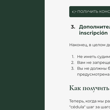
👉 ПОЛУЧИТЬ КОН
Дополнител
inscripción
Наконец, в целом 
Не иметь судим
Вам не запреще
Вы не должны б
предусмотрена 
Как получить
Теперь, когда мы р
"cédula" шаг за ша