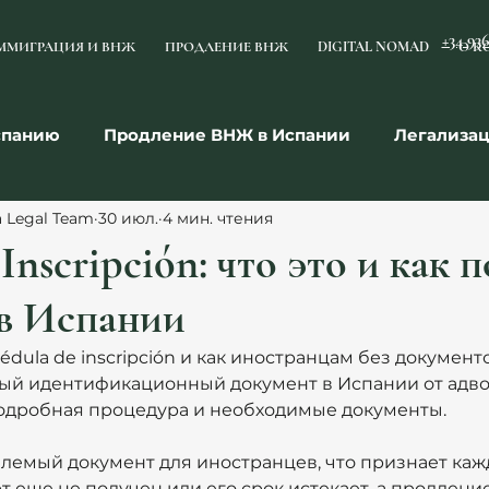
+34 93
ММИГРАЦИЯ И ВНЖ
ПРОДЛЕНИЕ ВНЖ
DIGITAL NOMAD
О К
спанию
Продление ВНЖ в Испании
Легализа
a Legal Team
30 июл.
4 мин. чтения
мья
Недвижимость
Право и договоры
Раб
Inscripción: что это и как 
 в Испании
cédula de inscripción и как иностранцам без докумен
ный идентификационный документ в Испании от адво
 Подробная процедура и необходимые документы.
лемый документ для иностранцев, что признает кажд
рт еще не получен или его срок истекает, а продлен