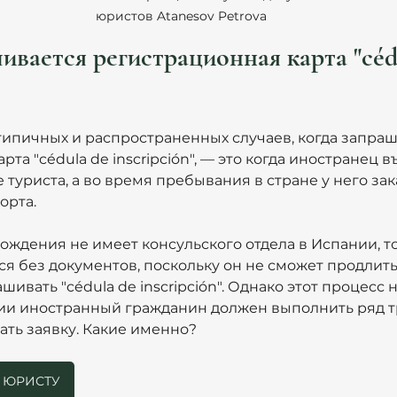
юристов Atanesov Petrova
ивается регистрационная карта "céd
типичных и распространенных случаев, когда запраш
та "cédula de inscripción", — это когда иностранец в
 туриста, а во время пребывания в стране у него за
орта.
ождения не имеет консульского отдела в Испании, то
я без документов, поскольку он не сможет продлить 
ивать "cédula de inscripción". Однако этот процесс не
ции иностранный гражданин должен выполнить ряд т
ть заявку. Какие именно? 
С ЮРИСТУ