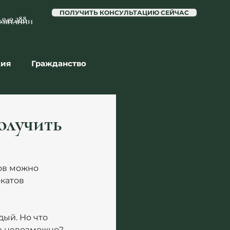
ПОЛУЧИТЬ КОНСУЛЬТАЦИЮ СЕЙЧАС
6 940 288
ОМПАНИИ
ция
Гражданство
ота
получить
тов можно 
катов 
ый. Но что 
ие невозможно?