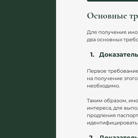
Основные тре
Для получения инос
два основных требо
Доказател
Первое требование
на получение этого
необходимо.
Таким образом, ин
интереса, для вып
продления паспорт
идентифицировать 
Доказател