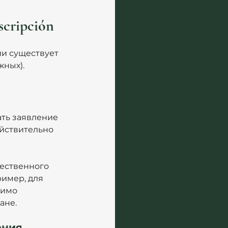
scripción
ии существует 
жных).
ть заявление 
ействительно 
ественного 
имер, для 
имо 
ане.
ания