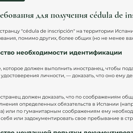
бования для получения cédula de in
транцу "cédula de inscripción" на территории Испан
вания, помимо других, более общих (но не менее ва
ьство необходимости идентификации
, которое должен выполнить иностранец, чтобы пода
 удостоверения личности, — доказать, что оно ему д
остранец должен доказать, что по соображениям общ
олнения определенных обязательств в Испании (напр
а) или по гуманитарным соображениям ему необход
себя или задокументировать свое пребывание в стр
ьство неудачной попытки документиров