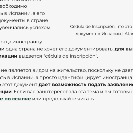
необходимо 
 в Испании, а его 
окументы в стране 
Cédula de Inscripción: что эт
увенчались успехом.
документ в Испании | Ata
огда иностранцу 
ни одна страна не хочет его документировать, 
для вы
икации 
выдается "cédula de inscripción".
 не является видом на жительство, поскольку не дае
ть в Испании, а просто идентифицирует иностранца 
 этот документ 
дает возможность подать заявление
нции
. Если вас заинтересовала эта тема и вы готовы 
е по ссылке
 или продолжайте читать.