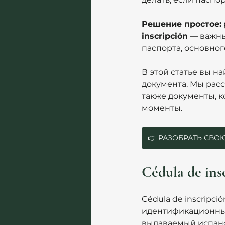
Решение простое:
inscripción
 — важны
паспорта, основног
В этой статье вы 
документа. Мы рас
также документы, к
моменты.
👉 РАЗОБРАТЬ СВ
Cédula de ins
Cédula de inscripci
идентификационный
выдаваемый испанс