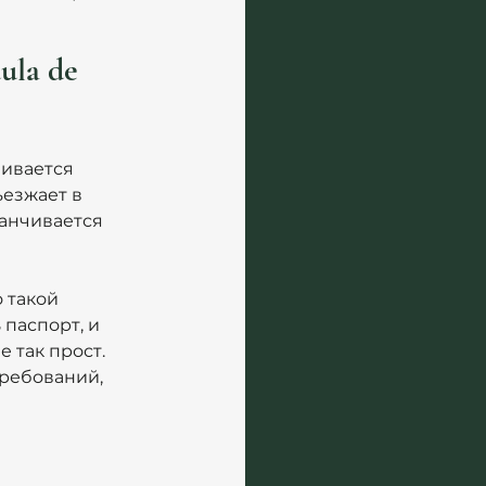
ula de 
ивается 
ъезжает в 
канчивается 
 такой 
паспорт, и 
 так прост. 
ребований, 