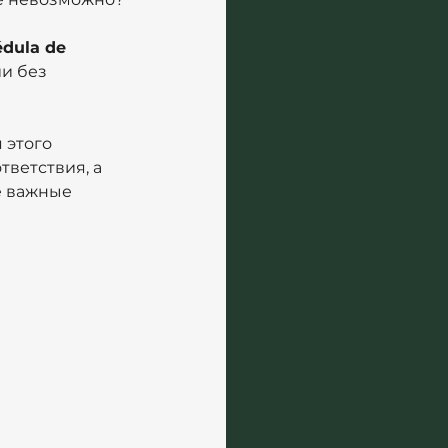
dula de 
и без 
 этого 
ветствия, а 
е важные 