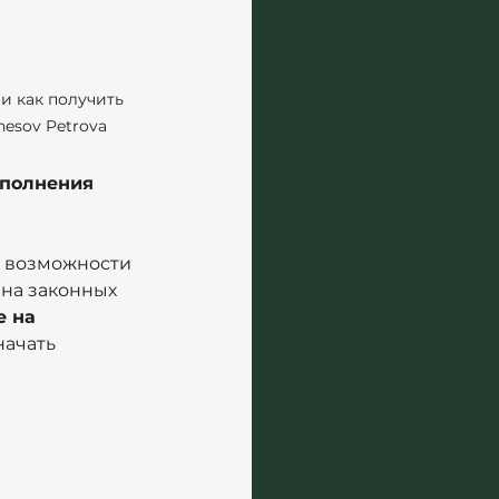
о и как получить 
nesov Petrova
полнения 
т возможности 
на законных 
 на 
начать 