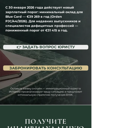
С 30 января 2026 года действует новый 
зарплатный порог: минимальный оклад для 
Blue Card — 
€39 269 в год
 (Orden 
PJC/44/2026). Для недавних выпускников и 
специалистов дефицитных профессий — 
пониженный порог 
от €31 415 в год.
👉 ЗАДАТЬ ВОПРОС ЮРИСТУ
ЗАБРОНИРОВАТЬ КОНСУЛЬТАЦИЮ
Оставьте заявку онлайн — иммиграционный юрист в
Испании проанализирует вашу ситуацию и предложит
оптимальную стратегию получения ВНЖ.
ПОЛУЧИТЕ