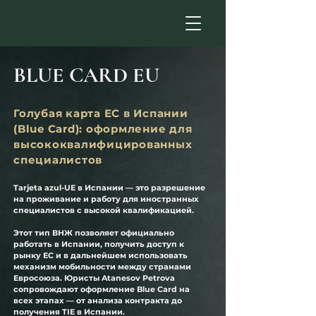
BLUE CARD EU
Голубая карта ЕС в Испании
(Blue Card): оформление для
высококвалифицированных
специалистов
Tarjeta azul-UE в Испании
 — это разрешение 
на проживание и работу для иностранных 
специалистов с высокой квалификацией.
Этот тип ВНЖ позволяет официально 
работать в Испании, получить доступ к 
рынку ЕС и в дальнейшем использовать 
механизм мобильности между странами 
Евросоюза. Юристы Atanesov Petrova 
сопровождают оформление Blue Card на 
всех этапах — от анализа контракта до 
получения TIE в Испании.