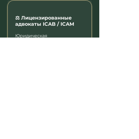
⚖️ Лицензированные
адвокаты ICAB / ICAM
Юридическая
ответственность за каждый
документ и каждое решение.
🌍
1500+ кейсов из ЕС,
СНГ, США, Израиля, ОАЭ
15+ лет в иммиграционном
праве Испании. Знаем
специфику каждой
юрисдикции.