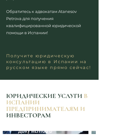
Обратитесь к адвокатам
Atanesov
Petrova для получения
квалифициро
ванной юридической
помощи в Испании
!
Получите юридическую
консультацию в Испании на
русском языке прямо сейчас!
ЮРИДИЧЕСКИЕ УСЛУГИ
В
ИСПАНИИ
ПРЕДПРИНИМАТЕЛЯМ
И
ИНВЕСТОРАМ
ПРАВОВАЯ ЭКСПЕРТИЗА
ДОКУ МЕНТОВ В
ИСПАНИИ