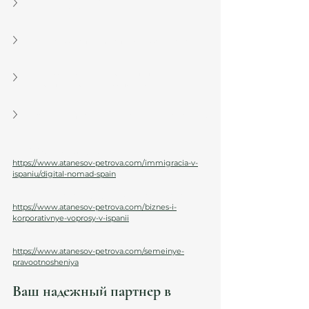
ВНЖ в Испании?
Как зарегистрировать бизнес в Испании?
Какие налоги нужно платить 
иностранному инвестору?
Как решить семейные споры в Испании?
👉 
Digital Nomad Visa: 
https://www.atanesov-petrova.com/immigracia-v-
ispaniu/digital-nomad-spain
👉 
Юридическая помощь бизнесу в Испании: 
https://www.atanesov-petrova.com/biznes-i-
korporativnye-voprosy-v-ispanii
👉 
Юридическая помощь семьям в Испании: 
https://www.atanesov-petrova.com/semeinye-
pravootnosheniya
Ваш надежный партнер в 