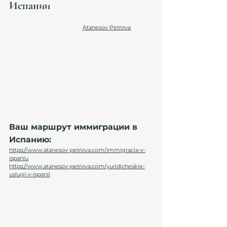
Испании
Юридическая компания 
Atanesov Petrova
сочетает европейскую экспертизу с 
индивидуальным подходом к каждому клиенту. 
Вы можете рассчитывать на профессиональную 
помощь в любых правовых вопросах, связанных 
с жизнью и бизнесом в Испании.
Запишитесь на консультацию с юристом 
Atanesov Petrova и получите экспертную 
поддержку для вашего переезда, 
инвестиций или семейных дел.
Ваш маршрут иммиграции в 
Испанию:
https://www.atanesov-petrova.com/immigracia-v-
ispaniu
https://www.atanesov-petrova.com/yuridicheskie-
uslugi-v-ispanii
Текст подготовлен и проверен юристами 
компании Atanesov Petrova, с учетом 
актуального законодательства Испании 2026 
года. Источники: BOE (Boletín Oficial del Estado), 
Agencia Tributaria, Ministerio de Justicia.