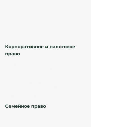
Если вы планируете переезд в Испанию, 
специалисты компании помогут вам с 
оформлением различных видов ВНЖ (вид на 
жительство), включая Digital Nomad Visa (Visado 
Nómada Digital), студенческие визы и другие 
разрешения на проживание. Юристы объяснят 
требования, подготовят документы и 
проконтролируют процесс подачи заявлений в 
органы Extranjería (иммиграционная служба).
Корпоративное и налоговое 
право
Для предпринимателей и инвесторов Atanesov 
Petrova предлагает услуги по регистрации 
бизнеса, налоговой оптимизации и 
сопровождению сделок. Это включает 
консультации по вопросам налогообложения в 
Hacienda (налоговая служба), помощь в 
составлении договоров и урегулировании 
корпоративных споров.
Семейное право
Решение вопросов, связанных с браком, 
разводом, опекой над детьми и наследством, 