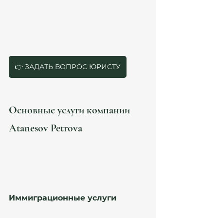
который поможет вам ориентироваться в 
юридических нюансах. Компания Atanesov 
Petrova предлагает комплексные юридические 
услуги, ориентированные на международных 
клиентов, включая русскоязычных экспатов, 
инвесторов и семьи.
👉 ЗАДАТЬ ВОПРОС ЮРИСТУ
Основные услуги компании 
Atanesov Petrova
Atanesov Petrova специализируется на 
нескольких ключевых направлениях, которые 
охватывают все основные потребности 
клиентов, связанные с жизнью и бизнесом в 
Испании.
Иммиграционные услуги