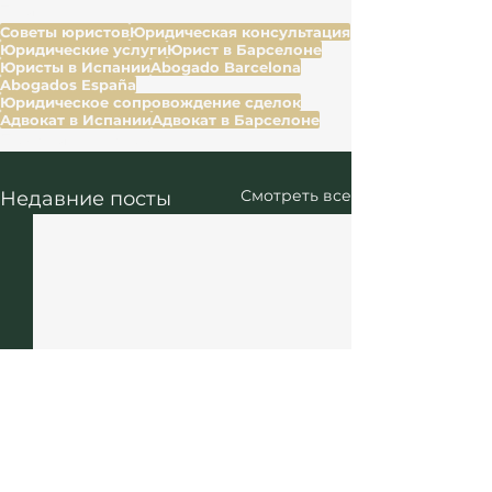
Теги:
Советы юристов
Юридическая консультация
Юридические услуги
Юрист в Барселоне
Юристы в Испании
Abogado Barcelona
Abogados España
Юридическое сопровождение сделок
Адвокат в Испании
Адвокат в Барселоне
Право и договоры
Смотреть все
Недавние посты