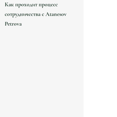
Как проходит процесс 
сотрудничества с Atanesov 
Petrova
Понимание этапов работы поможет вам 
подготовиться и избежать лишних волнений.
Первичная консультация
Вы связываетесь с компанией через сайт 
или по телефону и назначаете удобное 
время для консультации. На этом этапе 
юрист выслушивает вашу ситуацию и 
определяет, какие услуги вам необходимы.
Анализ документов и ситуации
Специалисты изучают предоставленные 
материалы, проверяют соответствие 
требованиям испанского законодательства 
и разрабатывают стратегию решения.
Подготовка и подача документов
Юристы помогают собрать полный пакет 
документов, оформляют заявления и 
сопровождают процесс подачи в 