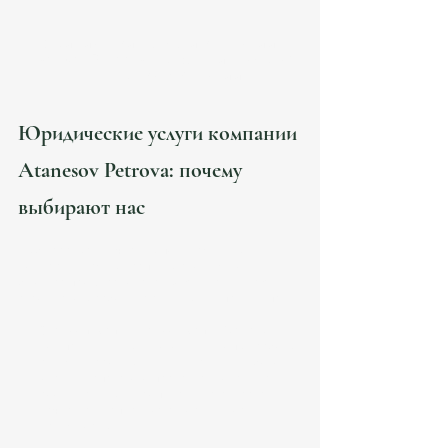
Юридические услуги компании 
Atanesov Petrova: профессиональная 
поддержка в Испании
Юридические услуги компании 
Atanesov Petrova: почему 
выбирают нас
Выбирая юридическую поддержку, вы 
доверяете важные аспекты своей жизни и 
бизнеса профессионалам. Atanesov Petrova 
строит свою работу на следующих принципах:
Экспертность и надежность
. Юристы 
компании имеют многолетний опыт работы 
с международными клиентами и глубокое 
знание испанского права. Все консультации 
соответствуют европейским стандартам 
качества (экспертиза, авторитетность, 
надежность).