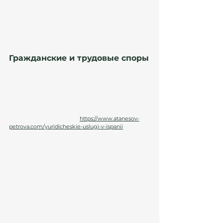
требует деликатного и профессионального 
подхода. Юристы компании обеспечивают 
поддержку в судебных и внесудебных 
процессах, помогая клиентам найти 
оптимальные решения с учетом испанского 
законодательства.
Гражданские и трудовые споры
Компания также оказывает помощь в 
разрешении гражданских и трудовых 
конфликтов, представляя интересы клиентов в 
судах и государственных органах.
Подробнее об услугах:
https://www.atanesov-
petrova.com/yuridicheskie-uslugi-v-ispanii