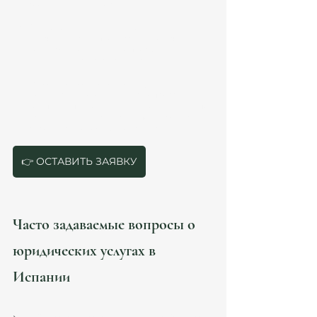
соответствующие органы.
Сопровождение и контроль
В течение всего процесса вы получаете 
поддержку, ответы на вопросы и 
уведомления о статусе дела.
Завершение и рекомендации
После успешного решения вопроса 
компания предоставляет рекомендации по 
дальнейшим действиям и поддерживает 
связь для возможных консультаций.
👉 ОСТАВИТЬ ЗАЯВКУ
Часто задаваемые вопросы о 
юридических услугах в 
Испании
Какие документы нужны для оформления 