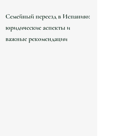
Семейный переезд в Испанию: 
юридические аспекты и 
важные рекомендации
Переезд с семьей в Испанию требует особого 
внимания к юридическим вопросам. Важно 
понимать, что испанское законодательство 
строго регулирует иммиграционные процессы, 
а также вопросы, связанные с семейным 
правом и налогами.
ВНЖ для всей семьи
  Каждый член семьи должен иметь отдельное 
разрешение на проживание. Для детей и 
супругов предусмотрены специальные 
условия, упрощающие получение ВНЖ.  
  Если вы планируете переезд в Испанию с 
семьей, юрист поможет правильно оформить 
документы и избежать ошибок.
Воссоединение семьи
  Если один из супругов уже проживает в 