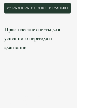
👉 РАЗОБРАТЬ СВОЮ СИТУАЦИЮ
Практические советы для 
успешного переезда и 
адаптации
Переезд в Испанию - это не только 
юридические формальности, но и 
психологическая и бытовая адаптация. Вот 
несколько рекомендаций:
Изучайте язык
  Знание испанского значительно облегчит 
жизнь и интеграцию. Начните учить язык еще 
до переезда.
Планируйте бюджет с запасом
  Учтите все возможные расходы, включая 
непредвиденные.