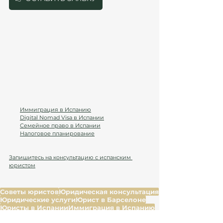
Статья подготовлена юристами и 
специалистами Atanesov & Petrova, Барселона, 
2026 год. Все рекомендации основаны на 
актуальном законодательстве Испании и 
официальных источниках: BOE, Ministerio de 
Justicia, Agencia Tributaria.
Полезные ссылки:
Иммиграция в Испанию
Digital Nomad Visa в Испании
Семейное право в Испании
Налоговое планирование
Готовы начать переезд?
Запишитесь на консультацию с испанским 
юристом
 и получите экспертную помощь на 
каждом этапе.
Теги:
Советы юристов
Юридическая консультация
Юридические услуги
Юрист в Барселоне
Юристы в Испании
Иммиграция в Испанию
Воссоединение семьи