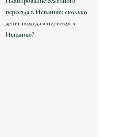
Планирование семейного 
переезда в Испанию: сколько 
денег надо для переезда в 
Испанию?
Финансовая подготовка — один из ключевых 
моментов при планировании переезда. 
Расходы могут значительно варьироваться в 
зависимости от региона, типа жилья и 
семейного состава. Рассмотрим основные 
статьи затрат:
Визовые и юридические услуги
Оформление визы и ВНЖ, услуги юриста, 
переводы и апостилирование документов 
— от 1000 до 3000+ евро, зависит от вашего 
кейса.
Жилье
Аренда квартиры в крупных городах 
(Барселона, Мадрид) начинается от 800 
евро в месяц за двухкомнатную квартиру. 
Покупка недвижимости требует 
значительных вложений — от 150 000 евро 