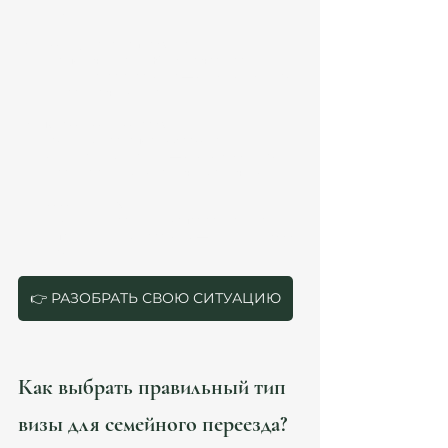
и выше.
Медицинская страховка
Для получения ВНЖ нужна частная 
медицинская страховка — от 50 до 150 евро 
в месяц на человека.
Повседневные расходы
Продукты, транспорт, образование, 
коммунальные услуги — около 3500 евро в 
месяц на семью из трех-четырех человек.
Резервный фонд
Рекомендуется иметь запас средств на 
непредвиденные расходы — минимум 3000 
евро.
👉 РАЗОБРАТЬ СВОЮ СИТУАЦИЮ
Как выбрать правильный тип 
визы для семейного переезда?