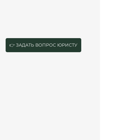
и других юридических действий.
Адаптация и интеграция
Важно позаботиться о детях — выбрать 
школу или детский сад, изучить местные 
правила и культуру, а также оформить 
медицинское обслуживание.
👉 ЗАДАТЬ ВОПРОС ЮРИСТУ
Планирование семейного переезда 
в Испанию под ключ с Atanesov 
Petrova