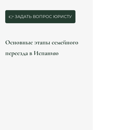
потребуется и как избежать типичных ошибок.
👉 ЗАДАТЬ ВОПРОС ЮРИСТУ
Основные этапы семейного 
переезда в Испанию
Планирование переезда начинается с 
понимания ключевых шагов, которые 
необходимо пройти. Вот основные этапы, 
которые помогут вам организовать процесс:
Выбор типа визы и получение 
разрешения на проживание (ВНЖ)
В зависимости от целей переезда (работа, 
учеба, инвестиции, воссоединение семьи) 
выбирается соответствующий тип визы. 
Например, популярны Digital Nomad Visa, 
No Lucrativa (без права на работу), или иной 
тип визы, например для инвесторов. Для 
семейного переезда важно оформить ВНЖ 