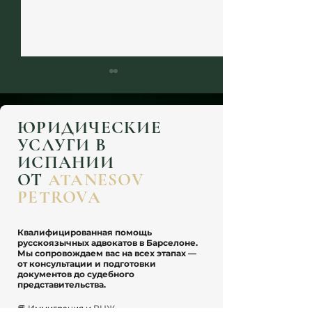
ЮРИДИЧЕСКИЕ
УСЛУГИ В
ИСПАНИИ
ОТ
ATANESOV
Как не потерять статус
Продление Digit
PETROVA
DNV в Испании: ключевые
Visa в Испании: 
ошибки, которые приводят
условия и риски
к отказу при продлении
Квалифицированная помощь
русскоязычных адвокатов в Барселоне.
Мы сопровождаем вас на всех этапах —
от консультации и подготовки
документов до судебного
представительства.
📘
Иммиграция и ВНЖ