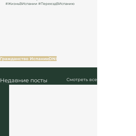
#ЖизньВИспании
#ПереездВИспанию
Материал подготовлен юристами и 
адвокатами в Испании 
Atanesov Petrova
, 
специализирующимися на налоговом и 
иммиграционном праве (ВНЖ, ПМЖ, Arraigo и 
гражданстве Испании). Информация 
основана на практическом опыте 
сопровождения дел и действующих 
требованиях миграционных органов Испании.
Теги:
Гражданство Испании
DNI
Право и договоры
Смотреть все
Недавние посты