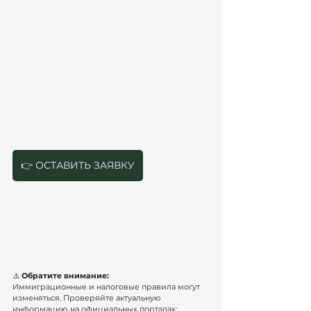
проверки пакета.
Подайте заявление и следите за статусом.
Подготовьтесь к экзаменам по языку и 
культуре.
Пройдите процедуру присяги и получите 
удостоверение гражданина.
Если у вас остались вопросы или нужна 
помощь, 
запишитесь на консультацию с 
нашими специалистами
. Мы поможем вам 
пройти процесс оформления гражданства в 
Испании быстро и без лишних сложностей.
👉 ОСТАВИТЬ ЗАЯВКУ
Статья подготовлена юристами Atanesov & 
Petrova, экспертами в области 
иммиграционного права Испании, с учетом 
актуального законодательства 2026 года.
⚠️ 
Обратите внимание:
Иммиграционные и налоговые правила могут 
изменяться. Проверяйте актуальную 
информацию на официальных порталах: