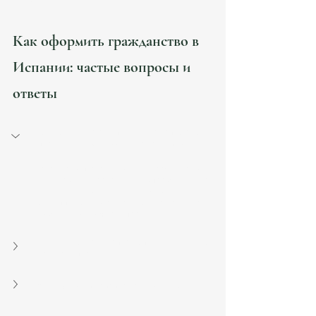
ошибок.
Как оформить гражданство в 
Испании: частые вопросы и 
ответы
Можно ли сохранить гражданство своей 
страны при получении испанского?
Испания допускает двойное гражданство с 
некоторыми странами, включая большинство 
стран Латинской Америки, Андорру, 
Филиппины и Португалию. Для других стран 
необходимо уточнять правила.
Нужно ли отказываться от предыдущего 
гражданства?
Как проверить статус заявления?