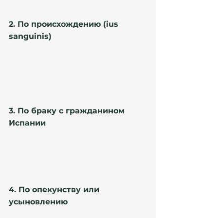
2. По происхождению (ius 
sanguinis)
Если у вас есть испанские родители или 
бабушки и дедушки, вы можете претендовать на 
гражданство по происхождению. В этом случае 
процедура проще и быстрее, но требует 
подтверждения родственных связей 
официальными документами.
3. По браку с гражданином 
Испании
После одного года брака и совместного 
проживания в Испании можно подать 
заявление на гражданство. При этом важно, 
чтобы брак был зарегистрирован официально 
и не фиктивен.
4. По опекунству или 
усыновлению