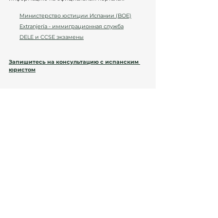
Министерство юстиции Испании (BOE)
Extranjería - иммиграционная служба
DELE и CCSE экзамены
Хотите получить экспертную помощь?
Запишитесь на консультацию с испанским 
юристом
 и начните свой путь к гражданству 
Испании уже сегодня!
Теги:
Советы юристов
Юридическая консультация
Юридические услуги
Иммиграция в Испанию
Гражданство Испании
Documento Nacional de Identidad
Паспорт Испании
Nacionalidad española
Гражданство
Смотреть все
Недавние посты