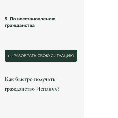
Дети, усыновленные гражданами Испании, 
могут получить гражданство по упрощенной 
процедуре.
5. По восстановлению 
гражданства
Если вы ранее имели испанское гражданство и 
утратили его, возможно восстановление при 
определенных условиях.
👉 РАЗОБРАТЬ СВОЮ СИТУАЦИЮ
Как быстро получить 
гражданство Испании?
Сроки получения гражданства зависят от 
выбранного способа и полноты документов. В 
среднем процесс занимает от 1 до 3 лет после 
подачи заявления. Однако существуют способы 
ускорить процедуру: