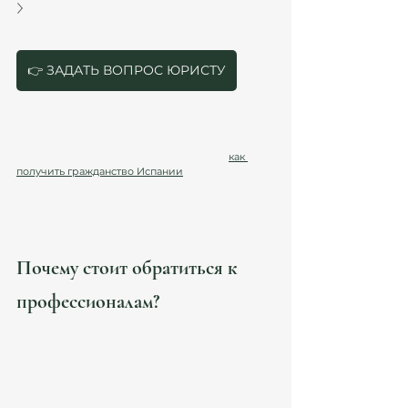
Что делать при отказе?
👉 ЗАДАТЬ ВОПРОС ЮРИСТУ
Если вы хотите узнать подробнее о том, 
как 
получить гражданство Испании
, наши юристы 
готовы помочь вам на каждом этапе. Мы 
обеспечим точное соблюдение всех 
требований и поможем избежать типичных 
ошибок.
Почему стоит обратиться к 
профессионалам?
Оформление гражданства — сложный процесс, 
требующий знания законодательства и 
практики его применения. Юридическая 
компания Atanesov & Petrova в Барселоне 
специализируется на иммиграционном праве 