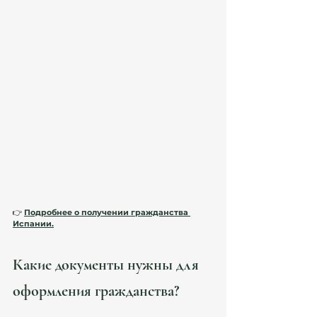
Использование упрощенных сроков 
проживания
 — например, 2 года для 
граждан Латинской Америки.
Подготовка полного пакета документов
 — 
отсутствие ошибок и недостающих бумаг 
сокращает время рассмотрения.
Обращение к профессиональным 
юристам
 — специалисты помогут 
правильно оформить заявление и избежать 
отказов.
Важно помнить, что ускорение не всегда 
возможно, так как сроки рассмотрения зависят 
от загруженности органов Extranjería 
(иммиграционной службы) и Министерства 
юстиции Испании.
👉 
Подробнее о получении гражданства 
Испании.
Какие документы нужны для 
оформления гражданства?