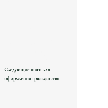
и помогает клиентам из России, Украины, 
Казахстана и других стран СНГ.
Мы предлагаем:
Персонализированный подход с учетом 
вашей ситуации.
Подготовку и проверку документов.
Представительство в государственных 
органах.
Консультации на русском, испанском и 
английском языках.
Обращаясь к нам, вы получаете надежного 
партнера, который сделает процесс 
максимально прозрачным и понятным.
Следующие шаги для 
оформления гражданства
Оцените ваш текущий статус проживания и 
основания для подачи.
Соберите необходимые документы с 
учетом требований.
Запишитесь на консультацию с юристом для 