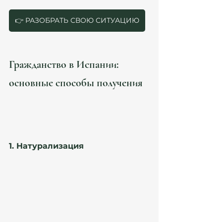
👉 РАЗОБРАТЬ СВОЮ СИТУАЦИЮ
Гражданство в Испании: 
основные способы получения
Испанское гражданство можно получить 
несколькими способами, каждый из которых 
имеет свои требования и особенности. 
Рассмотрим основные варианты:
1. Натурализация
Это самый распространенный способ для 
иностранцев. Чтобы подать заявление на 
гражданство по натурализации, необходимо 
прожить в Испании легально и непрерывно 
определенный срок:
10 лет
 — стандартный срок проживания.