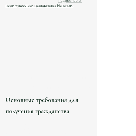
стабильность и безопасность. 
Подробнее о 
перимуществах гражданства Испании.
Получение гражданства Испании 
через процесс residencia, помощь 
юристов в Испании Atanesov Petrova.
Основные требования для 
получения гражданства
Для того чтобы претендовать на гражданство 
Испании по резидентству, необходимо 
соответствовать определённым требованиям: