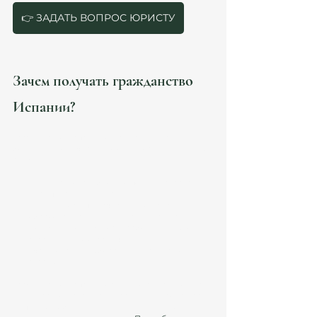
👉 ЗАДАТЬ ВОПРОС ЮРИСТУ
Зачем получать гражданство 
Испании?
Гражданство Испании открывает двери к 
большому количеству возможностей. С ним вы 
сможете:
Путешествовать без виз по всем странам 
Европейского Союза
Имметь доступ к качественной системе 
образования и медицинским услугам
Получить возможность работать в любой 
стране ЕС без ограничений
Участвовать в выборах и влиять на политику 
страны
Гражданство Испании особенно актуально для 
иммигрантов, стремящихся интегрироваться в 
испанское общество, а также для тех, кто ищет 