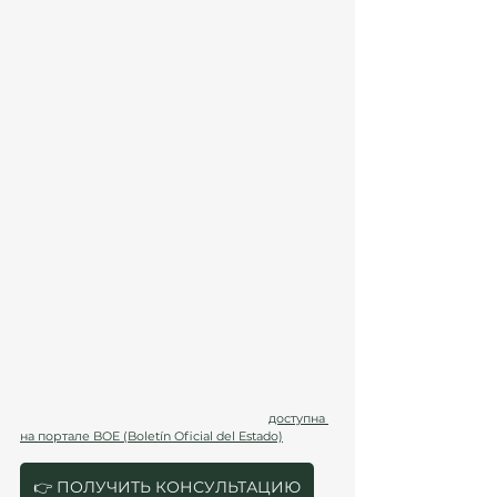
Продолжительность проживания
: 
Необходимо легально проживать в Испании 
не менее 10 лет. Для граждан Латинской 
Америки, Андорры, Филиппин, Гвинеи, 
Португалии и Сефарды (Sephardic Jews) этот 
срок составит 2 года. 
Отсутствие судимости
: Необходимо иметь 
чистую криминальную историю как в 
Испании, так и в вашей стране проживания.
Экономическая самодостаточность
: 
Должны быть доказательства финансового 
благополучия для обеспечения себя и 
своей семьи.
Знание испанского языка
: Необходимо 
пройти тест на знание испанского языка (на 
уровне A2 и выше).
Культурная интеграция
: Успешно пройти 
тест на знание испанской истории и 
культуры.
Посмотрите статью 22 Закона о гражданстве 
Испании, чтобы получить более детальную 
информацию: (Código Civil, Artículo 22) 
доступна 
на портале BOE (Boletín Oficial del Estado)
.
👉 ПОЛУЧИТЬ КОНСУЛЬТАЦИЮ