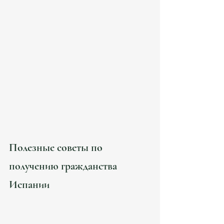
Легализоваться на Пиренейском 
полуострове | Получить гражданство 
Испании - Nacionalidad Española por 
residencia | юридическое 
сопровождение в Atanesov Petrova.
Полезные советы по 
получению гражданства 
Испании
Планируйте заранее
: Начинайте процесс 
подготовки документов заранее, чтобы 
избежать спешки.