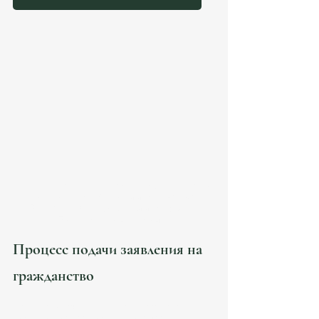
Помощь в подготовке документов на 
гражданство Испании в Atanesov 
Petrova | консультации в офисе 
Барселоны и онлайн.
Процесс подачи заявления на 
гражданство
Процесс подачи заявления на гражданство 
может показаться сложным, но с правильными 