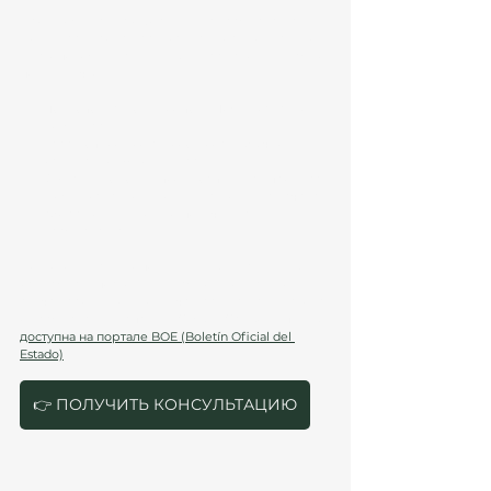
Сроки ожидания оформления гражданства 
могут варьироваться в зависимости от вашего 
местоположения и имеющихся условий. Важно 
помнить, что:
Подготовка документов
: Может занять от 1 
до 3 месяцев.
Рассмотрение вашего дела
: Обычно 
занимает от 6 до 12 месяцев.
Общая продолжительность
: Весь процесс 
может занять от 1 до 2 лет с момента начала 
сбора документов до получения 
гражданства.
Подготовьтесь к дополнительным временным 
задержкам, поскольку в каждом конкретном 
случае сроки могут отличаться. Статья 22 Закона 
о гражданстве Испании (Código Civil, Artículo 22) 
доступна на портале BOE (Boletín Oficial del 
Estado)
.
👉 ПОЛУЧИТЬ КОНСУЛЬТАЦИЮ