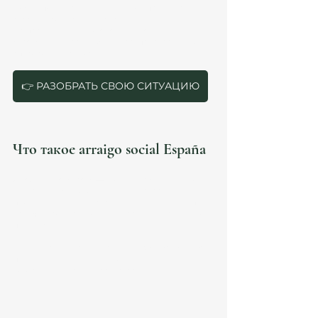
может подтвердить длительное проживание в 
стране и социальные связи.
На практике именно arraigo social 
España является наиболее распространённым 
способом легализации.
👉 РАЗОБРАТЬ СВОЮ СИТУАЦИЮ
Что такое arraigo social España
Arraigo social España — это вид на жительство, 
который может быть выдан иностранцу, 
проживающему в Испании не менее 3 лет, при 
наличии социальной интеграции и трудового 
предложения.
Этот механизм регулируется Ley de Extranjería и 
применяется для легализации иностранцев, 
которые уже находятся в стране.