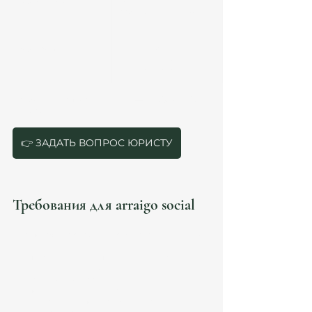
Arraigo laboral
подтверждение 
работы не менее 6 
месяцев
Arraigo familiar
наличие близких 
родственников-
граждан Испании
Наиболее распространённый — 
arraigo social 
España
.
👉 ЗАДАТЬ ВОПРОС ЮРИСТУ
Требования для arraigo social
Для подачи на arraigo social España необходимо:
проживание в Испании не менее 3 лет
отсутствие судимостей
трудовой контракт
подтверждение социальной интеграции
регистрация по месту жительства 