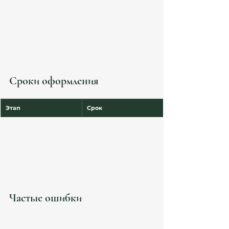
проживание в Испании
факт работы не менее 6 месяцев
Доказательством могут быть:
судебное решение
проверка инспекции труда
Сроки оформления
Этап
Срок
Подготовка документов
2–6 недель
Рассмотрение
1–3 месяца
Получение TIE
~30 дней
Частые ошибки
отсутствие доказательств проживания
неправильно оформленный трудовой 