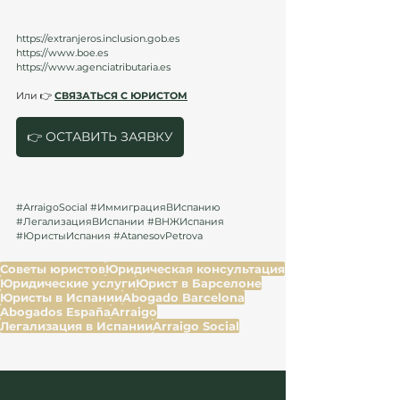
информацию на официальных порталах:
https://extranjeros.inclusion.gob.es
https://www.boe.es
https://www.agenciatributaria.es
Или 👉 
СВЯЗАТЬСЯ С ЮРИСТОМ
👉 ОСТАВИТЬ ЗАЯВКУ
#ArraigoSocial
#ИммиграцияВИспанию
#ЛегализацияВИспании
#ВНЖИспания
#ЮристыИспания
#AtanesovPetrova
Теги:
Советы юристов
Юридическая консультация
Юридические услуги
Юрист в Барселоне
Юристы в Испании
Abogado Barcelona
Abogados España
Arraigo
Легализация в Испании
Arraigo Social
Иммиграция в Испанию
Право и договоры