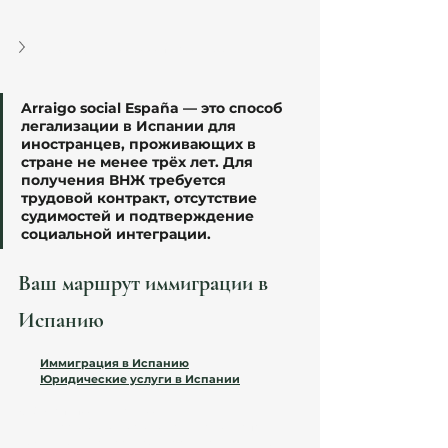
Можно ли перевезти семью?
Arraigo social España — это способ 
легализации в Испании для 
иностранцев, проживающих в 
стране не менее трёх лет. Для 
получения ВНЖ требуется 
трудовой контракт, отсутствие 
судимостей и подтверждение 
социальной интеграции.
Ваш маршрут иммиграции в 
Испанию
Иммиграция в Испанию
Юридические услуги в Испании
⚠️ 
Обратите внимание:
Иммиграционное законодательство Испании 
может изменяться. Проверяйте актуальную 