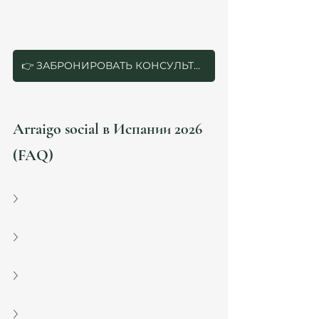
контракт
отсутствие empadronamiento
ошибки в отчёте социальной интеграции
👉 ЗАБРОНИРОВАТЬ КОНСУЛЬТАЦИЮ
Arraigo social в Испании 2026 
(FAQ)
Можно ли получить ВНЖ без контракта?
Можно ли работать после получения ВНЖ?
Можно ли подать без выезда из Испании?
Сколько действует ВНЖ?