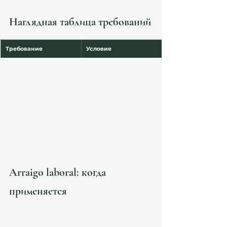
(empadronamiento)
Наглядная таблица требований
Требование
Условие
Проживание
минимум 3 года
Контракт
обычно от 30 часов в 
неделю
Социальная 
отчёт Ayuntamiento
интеграция
Судимости
отсутствуют
Arraigo laboral: когда 
применяется
Arraigo laboral применяется, если заявитель 
может доказать: