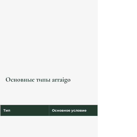
Arraigo social España — легализация 
проживания в Испании | Atanesov 
Petrova
Основные типы arraigo
В Испании существует несколько типов 
оседлости.
Тип
Основное условие
Arraigo social
проживание 3 года + 
трудовой контракт