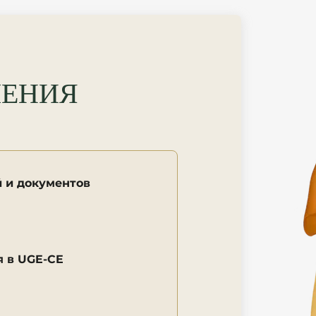
ЕНИЯ 
й и документов
я в UGE-CE