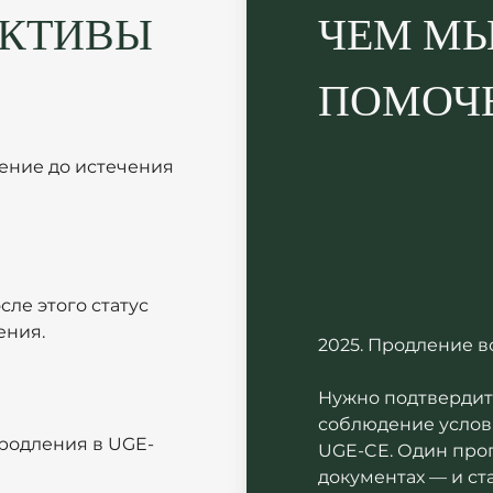
ЕКТИВЫ
ЧЕМ МЫ
ПОМОЧЬ
ение до истечения 
ле этого статус 
ния. 
2025. Продление в
Нужно подтвердить
соблюдение услови
родления в UGE-
UGE-CE. Один про
документах — и ст