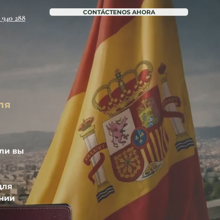
CONTÁCTENOS AHORA
6 940 288
ля
ли вы 
для 
нии 