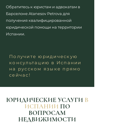
Обратитесь к юристам и адвокатам в
Барселоне
Atanesov Petrova для
получения квалифициро
ванной
юридической помощи на территории
Испании.
Получите юридическую
консультацию в Испании
на русском языке прямо
сейчас!
ЮРИДИЧЕСКИЕ УСЛУГИ
В
ИСПАНИИ
ПО
ВОПРОСАМ
НЕДВИЖИМОСТИ