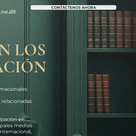
CONTÁCTENOS AHORA
6 940 288
N LOS
ACIÓN
ernacionales
 relacionadas
cipación en
cipales medios
nternacional,