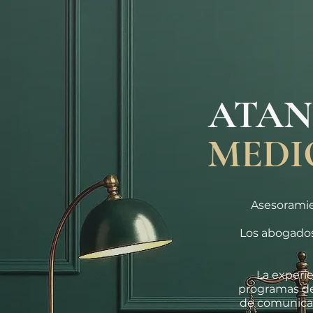
ATAN
MEDI
Asesoramien
Los abogados
La experie
programas de 
de comunicac