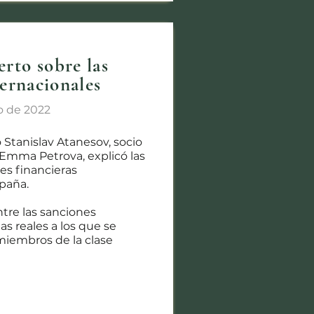
rto sobre las
ternacionales
zo de 2022
o Stanislav Atanesov, socio
 Emma Petrova, explicó las
nes financieras
spaña.
ntre las sanciones
as reales a los que se
miembros de la clase