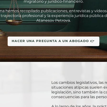
migratorio y jurídico-financiero.
na hemos recopilado publicaciones, entrevistas y vídeo
 trayectoria profesional y la experiencia jurídica pública 
Atanesov Petrova.
HACER UNA PREGUNTA A UN ABOGADO 👉
Los cambios legislativos, las 
situaciones atípicas suelen e
legislación, sino también la 
consecuencias para las perso
A lo largo de los años, la prác