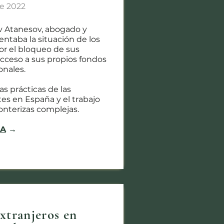
de 2022
av Atanesov, abogado y
entaba la situación de los
or el bloqueo de sus
acceso a sus propios fondos
onales.
s prácticas de las
tes en España y el trabajo
onterizas complejas.
IA
→
extranjeros en