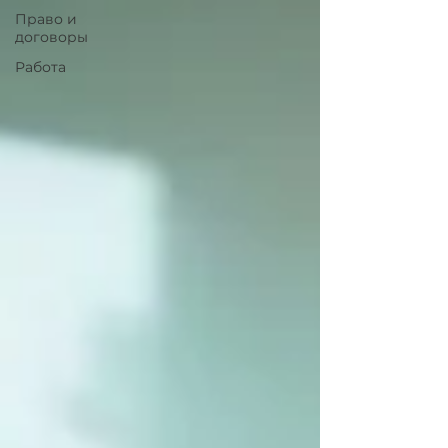
Право и
договоры
Работа