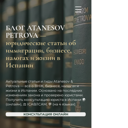
БЛОГ ATANESOV
PETROVA
—
юридические статьи об
иммиграции, бизнесе,
налогах и жизни в
Испании
Актуальные статьи и гиды Atanesov &
Petrova — всё о ВНЖ, бизнесе, налогах и
жизни в Испании. Основано на последних
изменениях закона и проверено юристами.
Получить консультацию юриста в Испани 🌍
(онлайн), ⚖️ ICAB/ICAM, 💬 (на 4 языках):
КОНСУЛЬТАЦИЯ ОНЛАЙН