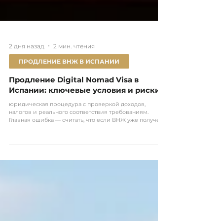
2 дня назад
2 мин. чтения
ПРОДЛЕНИЕ ВНЖ В ИСПАНИИ
Продление Digital Nomad Visa в
Испании: ключевые условия и риски
юридическая процедура с проверкой доходов,
налогов и реального соответствия требованиям.
Главная ошибка — считать, что если ВНЖ уже получен,
продление проходит автоматически.На практике
именно на этапе продления многие получают отказ
из-за: налоговых несоответствий неправильной
структуры дохода отсутствия подтверждения
удалённой работы ошибок в документах. Если не
подготовиться заранее, можно потерять статус
резидента. Продление DNV в Испании возможно при
сохранении удалённог