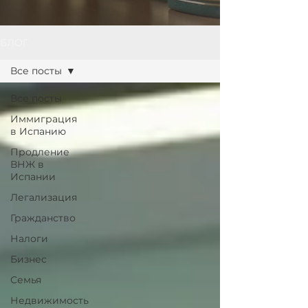
БЛОГ
Все посты
Все посты
Иммиграция
в Испанию
Продление
ВНЖ в
Испании
Легализация
Гражданство
Налоги
Бизнес
Семья
Недвижимость