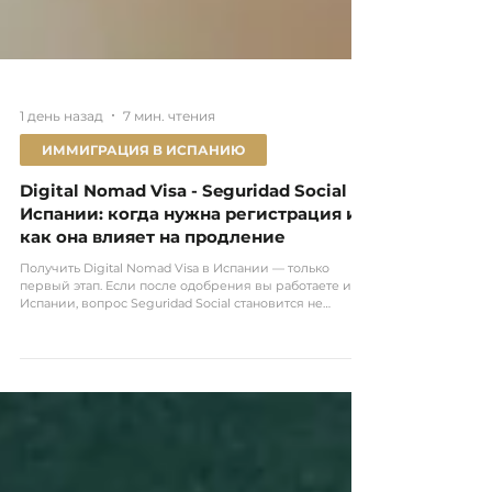
1 день назад
7 мин. чтения
ИММИГРАЦИЯ В ИСПАНИЮ
Digital Nomad Visa - Seguridad Social в
Испании: когда нужна регистрация и
как она влияет на продление
Получить Digital Nomad Visa в Испании — только
первый этап. Если после одобрения вы работаете из
Испании, вопрос Seguridad Social становится не
формальностью, а одним из ключевых элементов
сохранения статуса. Для Digital Nomad Visa
регистрация в Seguridad Social обычно нужна, если
ваша работа фактически выполняется из Испании и
нет действующего международного сертификата о
применимом социальном законодательстве, который
прямо покрывает удалённую работу из Испании. Для
autónom